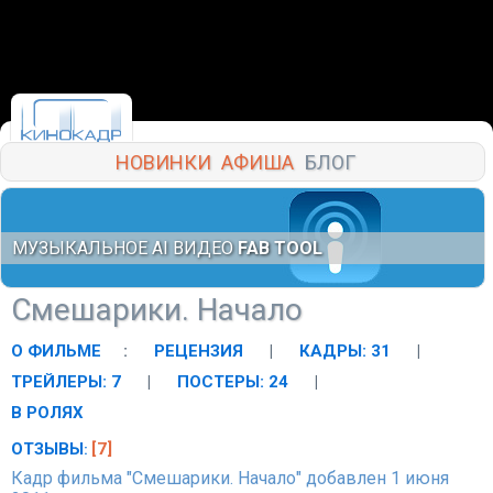
НОВИНКИ
АФИША
БЛОГ
МУЗЫКАЛЬНОЕ AI ВИДЕО
FAB TOOL
Смешарики. Начало
О ФИЛЬМЕ
:
РЕЦЕНЗИЯ
|
КАДРЫ: 31
|
ТРЕЙЛЕРЫ: 7
|
ПОСТЕРЫ: 24
|
В РОЛЯХ
ОТЗЫВЫ
[7]
:
Кадр фильма "Смешарики. Начало" добавлен 1 июня