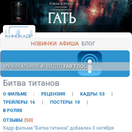
НОВИНКИ
АФИША
БЛОГ
МУЗЫКАЛЬНОЕ AI ВИДЕО
FAB TOOL
Битва титанов
О ФИЛЬМЕ
:
РЕЦЕНЗИЯ
|
КАДРЫ: 53
|
ТРЕЙЛЕРЫ: 16
|
ПОСТЕРЫ: 10
|
В РОЛЯХ
ОТЗЫВЫ
[50]
:
Кадр фильма "Битва титанов" добавлен 3 октября