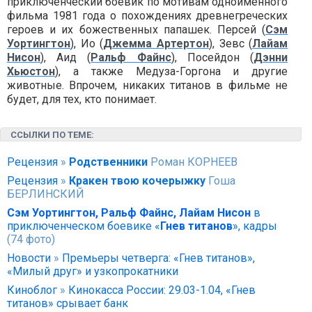
приключенческий боевик по мотивам одноимённого
фильма 1981 года о похождениях древнегреческих
героев и их божественных папашек. Персей (
Сэм
Уортингтон
), Ио (
Джемма Артертон
), Зевс (
Лайам
Нисон
), Аид (
Ральф Файнс
), Посейдон (
Дэнни
Хьюстон
), а также Медуза-Горгона и другие
животные. Впрочем, никаких титанов в фильме не
будет, для тех, кто понимает.
ССЫЛКИ ПО ТЕМЕ:
Рецензия
»
Родственники
Роман КОРНЕЕВ
Рецензия
»
Кракен твою кочерыжку
Гоша
БЕРЛИНСКИЙ
Сэм Уортингтон, Ральф Файнс, Лайам Нисон
в
приключенческом боевике «
Гнев титанов
», кадры
(74 фото)
Новости
»
Премьеры четверга: «Гнев титанов»,
«Милый друг» и узкопрокатники
Киноблог
»
Кинокасса России: 29.03-1.04, «Гнев
титанов» срывает банк