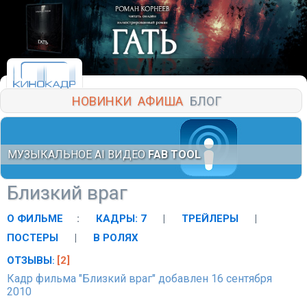
НОВИНКИ
АФИША
БЛОГ
МУЗЫКАЛЬНОЕ AI ВИДЕО
FAB TOOL
Близкий враг
О ФИЛЬМЕ
:
КАДРЫ: 7
|
ТРЕЙЛЕРЫ
|
ПОСТЕРЫ
|
В РОЛЯХ
ОТЗЫВЫ
[2]
:
Кадр фильма "Близкий враг" добавлен 16 сентября
2010