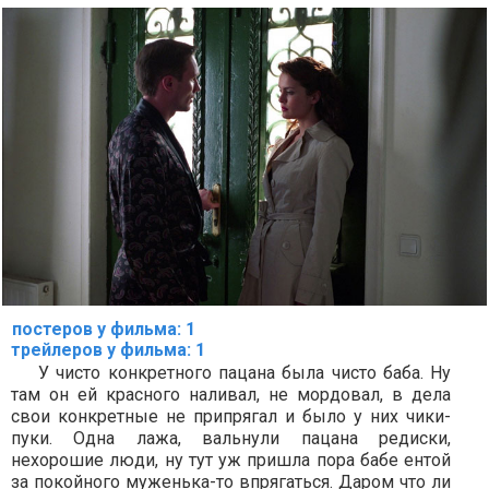
постеров у фильма: 1
трейлеров у фильма: 1
У чисто конкретного пацана была чисто баба. Ну
там он ей красного наливал, не мордовал, в дела
свои конкретные не припрягал и было у них чики-
пуки. Одна лажа, вальнули пацана редиски,
нехорошие люди, ну тут уж пришла пора бабе ентой
за покойного муженька-то впрягаться. Даром что ли