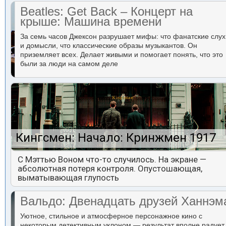
Beatles: Get Back – Концерт на
крыше: Машина времени
За семь часов Джексон разрушает мифы: что фанатские слух
и домысли, что классические образы музыкантов. Он
приземляет всех. Делает живыми и помогает понять, что это
были за люди на самом деле
Кингсмен: Начало: Кринжмен 1917
С Мэттью Воном что-то случилось. На экране —
абсолютная потеря контроля. Опустошающая,
выматывающая глупость
Вальдо: Двенадцать друзей Ханнэм
Уютное, стильное и атмосферное персонажное кино с
некоторым детективным уклоном — результат вполне радует