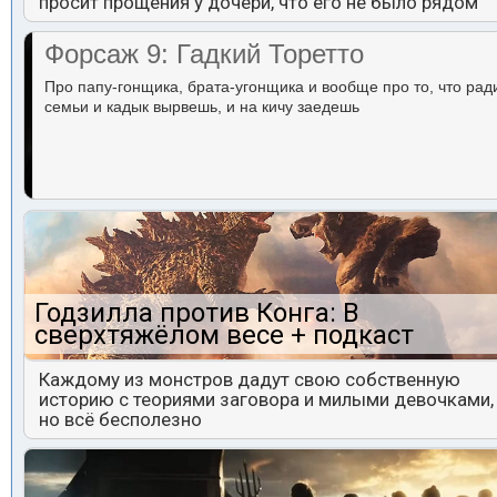
просит прощения у дочери, что его не было рядом
Форсаж 9: Гадкий Торетто
Про папу-гонщика, брата-угонщика и вообще про то, что рад
семьи и кадык вырвешь, и на кичу заедешь
Годзилла против Конга: В
сверхтяжёлом весе + подкаст
Каждому из монстров дадут свою собственную
историю с теориями заговора и милыми девочками,
но всё бесполезно