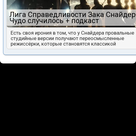
Лига Справедливости Зака Снайдер
Чудо случилось + подкаст
Есть своя ирония в том, что у Снайдера провальные
студийные версии получают переосмысленные
режиссёрки, которые становятся классикой