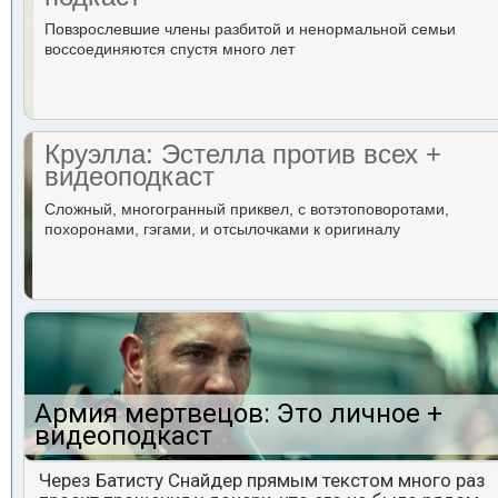
Повзрослевшие члены разбитой и ненормальной семьи
воссоединяются спустя много лет
Круэлла: Эстелла против всех +
видеоподкаст
Сложный, многогранный приквел, с вотэтоповоротами,
похоронами, гэгами, и отсылочками к оригиналу
Армия мертвецов: Это личное +
видеоподкаст
Через Батисту Снайдер прямым текстом много раз