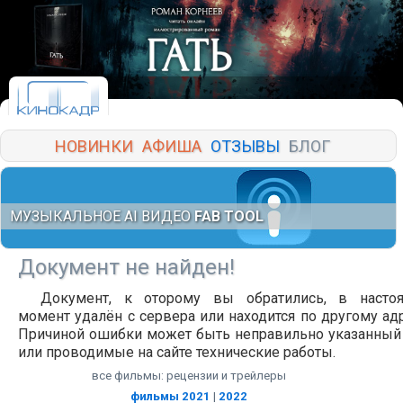
НОВИНКИ
АФИША
ОТЗЫВЫ
БЛОГ
МУЗЫКАЛЬНОЕ AI ВИДЕО
FAB TOOL
Документ не найден!
Документ, к оторому вы обратились, в насто
момент удалён с сервера или находится по другому адр
Причиной ошибки может быть неправильно указанный
или проводимые на сайте технические работы.
все фильмы: рецензии и трейлеры
фильмы 2021
|
2022