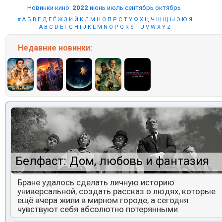
Новинки кино
:
2022
июнь
июль
сентябрь
октябрь
#
А
Б
В
Г
Д
Е
Ё
Ж
З
И
Й
К
Л
М
Н
О
П
Р
С
Т
У
Ф
Х
Ц
Ч
Ш
Щ
Ы
Э
Ю
Я
A
B
C
D
E
F
G
H
I
J
K
L
M
N
O
P
Q
R
S
T
U
V
W
X
Y
Z
Недавние
новинки:
Белфаст: Дом, любовь и фантазия
Бране удалось сделать личную историю
универсальной, создать рассказ о людях, которые
ещё вчера жили в мирном городе, а сегодня
чувствуют себя абсолютно потерянными