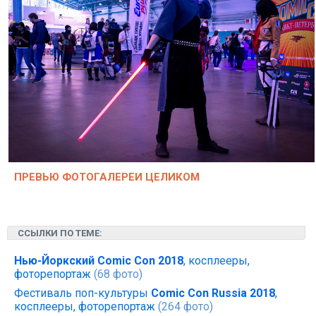
ПРЕВЬЮ ФОТОГАЛЕРЕИ ЦЕЛИКОМ
ССЫЛКИ ПО ТЕМЕ:
Нью-Йоркский Comic Con 2018
, косплееры,
фоторепортаж
(68 фото)
Фестиваль поп-культуры
Comic Con Russia 2018
,
косплееры, фоторепортаж
(264 фото)