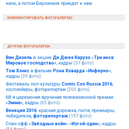
кино, а потом Берлинале приедет к нам
КОММЕНТИРОВАТЬ ФОТОГАЛЕРЕЮ
ДРУГИЕ ФОТОГАЛЕРЕИ
Вин Дизель
в экшне
Ди Джея Карузо
«
Три икса:
Мировое господство
», кадры
(57 фото)
Том Хэнкс
в фильме
Рона Ховарда
«
Инферно
»,
кадры
(39 фото)
Фестиваль поп-культуры
Comic Con Russia 2016
,
косплейеры, фоторепортаж
(205 фото)
68-я церемония вручения телевизионной премии
«
Эмми
», кадры
(65 фото)
Венеция 2016
: красная дорожка, гости, премьеры,
победители,
фоторепортаж
(197 фото)
Спин-офф «
Звёздных войн
» «
Изгой-один
», кадры