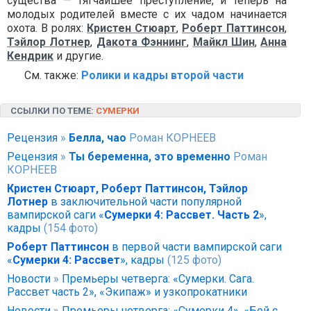
существа — тягчайшее преступление, и теперь на
молодых родителей вместе с их чадом начинается
охота. В ролях:
Кристен Стюарт
,
Роберт Паттинсон
,
Тэйлор Лотнер
,
Дакота Фэннинг
,
Майкл Шин
,
Анна
Кендрик
и другие.
См. также:
Ролики и кадры второй части
ССЫЛКИ ПО ТЕМЕ:
СУМЕРКИ
Рецензия
»
Белла, чао
Роман КОРНЕЕВ
Рецензия
»
Ты беременна, это временно
Роман
КОРНЕЕВ
Кристен Стюарт, Роберт Паттинсон, Тэйлор
Лотнер
в заключительной части популярной
вампирской саги «
Сумерки 4: Рассвет. Часть 2
»,
кадры
(154 фото)
Роберт Паттинсон
в первой части вампирской саги
«
Cумерки 4: Рассвет
», кадры
(125 фото)
Новости
»
Премьеры четверга: «Сумерки. Сага.
Рассвет часть 2», «Экипаж» и узкопрокатники
Новости
»
Премьеры четверга: «Сумерки 4», «Бой с