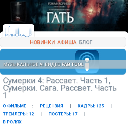
НОВИНКИ
АФИША
БЛОГ
МУЗЫКАЛЬНОЕ AI ВИДЕО
FAB TOOL
Сумерки 4: Рассвет. Часть 1,
Сумерки. Сага. Рассвет. Часть
1
О ФИЛЬМЕ
:
РЕЦЕНЗИЯ
|
КАДРЫ: 125
|
ТРЕЙЛЕРЫ: 12
|
ПОСТЕРЫ: 17
|
В РОЛЯХ