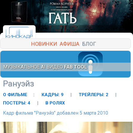
НОВИНКИ
АФИША
БЛОГ
МУЗЫКАЛЬНОЕ AI ВИДЕО
FAB TOOL
Рануэйз
О ФИЛЬМЕ
:
КАДРЫ: 9
|
ТРЕЙЛЕРЫ: 2
|
ПОСТЕРЫ: 4
|
В РОЛЯХ
Кадр фильма "Рануэйз" добавлен 5 марта 2010