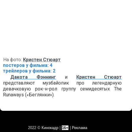
На фото:
Кристен Стюарт
постеров у фильма: 4
трейлеров у фильма: 2
Дакота Фэннинг
и
Кристен Стюарт
представляют музбайопик про легендарную
девачковую рок-н-рол группу семидесятых The
Runaways («Беглянки»).
2022 ©
Кинокадр
|
16+
|
Реклама