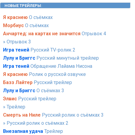
НОВЫЕ ТРЕЙЛЕРЫ
:
Я краснею
О съёмках
Морбиус
О съёмках
Анчартед: на картах не значится
Отрывок 4
» Отрывок 3
Игра теней
Русский TV-ролик 2
Лулу и Бриггс
Русский минутный трейлер
Игра теней
Обращение Лайама Нисона
Я краснею
Ролик о русской озвучке
Базз Лайтер
Русский трейлер
Лулу и Бриггс
О съёмках 3
Элвис
Русский трейлер
» Трейлер
Смерть на Ниле
Русский ролик о съёмках 3
» Русский ролик о съёмках 2
Внезапная удача
Трейлер