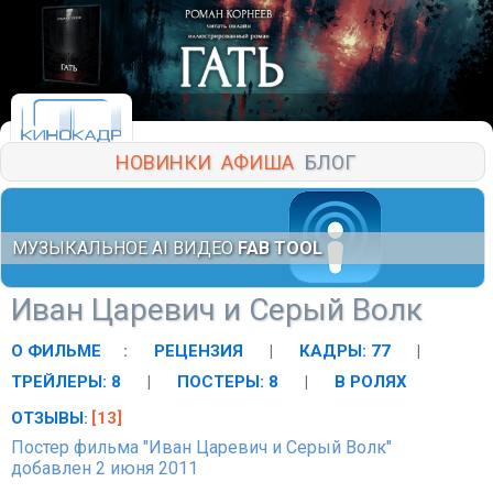
НОВИНКИ
АФИША
БЛОГ
МУЗЫКАЛЬНОЕ AI ВИДЕО
FAB TOOL
Иван Царевич и Серый Волк
О ФИЛЬМЕ
:
РЕЦЕНЗИЯ
|
КАДРЫ: 77
|
ТРЕЙЛЕРЫ: 8
|
ПОСТЕРЫ: 8
|
В РОЛЯХ
ОТЗЫВЫ
[13]
:
Постер фильма "Иван Царевич и Серый Волк"
добавлен 2 июня 2011