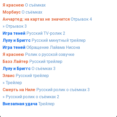
Я краснею
О съёмках
Морбиус
О съёмках
Анчартед: на картах не значится
Отрывок 4
» Отрывок 3
Игра теней
Русский TV-ролик 2
Лулу и Бриггс
Русский минутный трейлер
Игра теней
Обращение Лайама Нисона
Я краснею
Ролик о русской озвучке
Базз Лайтер
Русский трейлер
Лулу и Бриггс
О съёмках 3
Элвис
Русский трейлер
» Трейлер
Смерть на Ниле
Русский ролик о съёмках 3
» Русский ролик о съёмках 2
Внезапная удача
Трейлер