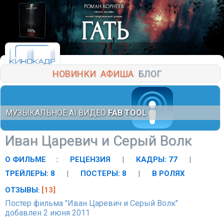
НОВИНКИ
АФИША
БЛОГ
МУЗЫКАЛЬНОЕ AI ВИДЕО
FAB TOOL
Иван Царевич и Серый Волк
О ФИЛЬМЕ
:
РЕЦЕНЗИЯ
|
КАДРЫ: 77
|
ТРЕЙЛЕРЫ: 8
|
ПОСТЕРЫ: 8
|
В РОЛЯХ
ОТЗЫВЫ
[13]
:
Постер фильма "Иван Царевич и Серый Волк"
добавлен 2 июня 2011