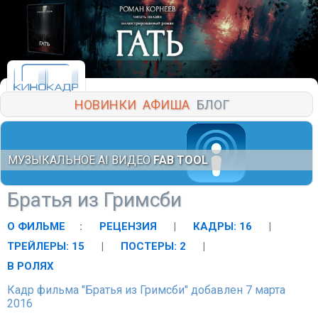
НОВИНКИ
АФИША
БЛОГ
МУЗЫКАЛЬНОЕ AI ВИДЕО
FAB TOOL
Братья из Гримсби
О ФИЛЬМЕ
:
РЕЦЕНЗИЯ
|
КАДРЫ: 16
|
ТРЕЙЛЕРЫ: 15
|
ПОСТЕРЫ: 2
|
В РОЛЯХ
Кадр фильма "Братья из Гримсби" добавлен 7 марта
2016