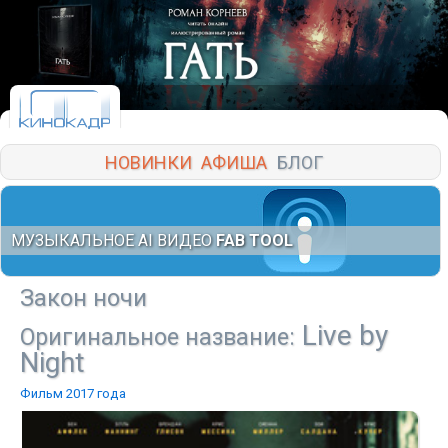
НОВИНКИ
АФИША
БЛОГ
МУЗЫКАЛЬНОЕ AI ВИДЕО
FAB TOOL
Закон ночи
Live by
Оригинальное название:
Night
Фильм 2017 года