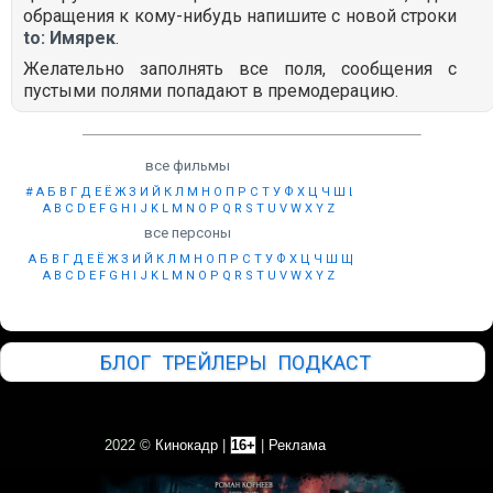
обращения к кому-нибудь напишите с новой строки
to: Имярек
.
Желательно заполнять все поля, сообщения с
пустыми полями попадают в премодерацию.
все фильмы
#
А
Б
В
Г
Д
Е
Ё
Ж
З
И
Й
К
Л
М
Н
О
П
Р
С
Т
У
Ф
Х
Ц
Ч
Ш
Щ
Ы
Э
Ю
Я
A
B
C
D
E
F
G
H
I
J
K
L
M
N
O
P
Q
R
S
T
U
V
W
X
Y
Z
все персоны
А
Б
В
Г
Д
Е
Ё
Ж
З
И
Й
К
Л
М
Н
О
П
Р
С
Т
У
Ф
Х
Ц
Ч
Ш
Щ
Ы
Э
Ю
Я
A
B
C
D
E
F
G
H
I
J
K
L
M
N
O
P
Q
R
S
T
U
V
W
X
Y
Z
БЛОГ
ТРЕЙЛЕРЫ
ПОДКАСТ
2022 ©
Кинокадр
|
16+
|
Реклама