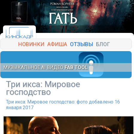
НОВИНКИ
АФИША
ОТЗЫВЫ
БЛОГ
МУЗЫКАЛЬНОЕ AI ВИДЕО
FAB TOOL
Три икса: Мировое
господство
Три икса: Мировое господство: фото добавлено 16
января 2017