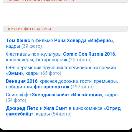
ДРУГИЕ ФОТОГАЛЕРЕИ
Том Хэнкс
в фильме
Рона Ховарда
«
Инферно
»,
кадры
(39 фото)
Фестиваль поп-культуры
Comic Con Russia 2016
,
косплейеры, фоторепортаж
(205 фото)
68-я церемония вручения телевизионной премии
«
Эмми
», кадры
(65 фото)
Венеция 2016
: красная дорожка, гости, премьеры,
победители,
фоторепортаж
(197 фото)
Спин-офф «
Звёздных войн
» «
Изгой-один
», кадры
(54 фото)
Джаред Лето
и
Уилл Смит
в кинокомиксе «
Отряд
самоубийц
», кадры
(54 фото)