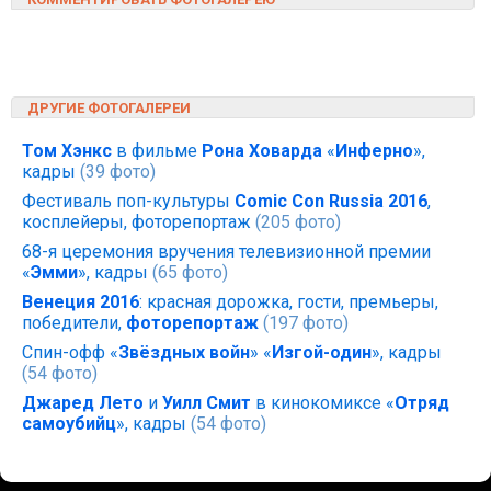
ДРУГИЕ ФОТОГАЛЕРЕИ
Том Хэнкс
в фильме
Рона Ховарда
«
Инферно
»,
кадры
(39 фото)
Фестиваль поп-культуры
Comic Con Russia 2016
,
косплейеры, фоторепортаж
(205 фото)
68-я церемония вручения телевизионной премии
«
Эмми
», кадры
(65 фото)
Венеция 2016
: красная дорожка, гости, премьеры,
победители,
фоторепортаж
(197 фото)
Спин-офф «
Звёздных войн
» «
Изгой-один
», кадры
(54 фото)
Джаред Лето
и
Уилл Смит
в кинокомиксе «
Отряд
самоубийц
», кадры
(54 фото)