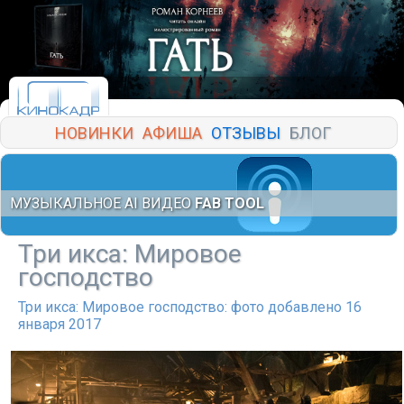
НОВИНКИ
АФИША
ОТЗЫВЫ
БЛОГ
МУЗЫКАЛЬНОЕ AI ВИДЕО
FAB TOOL
Три икса: Мировое
господство
Три икса: Мировое господство: фото добавлено 16
января 2017