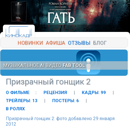
НОВИНКИ
АФИША
ОТЗЫВЫ
БЛОГ
МУЗЫКАЛЬНОЕ AI ВИДЕО
FAB TOOL
Призрачный гонщик 2
О ФИЛЬМЕ
:
РЕЦЕНЗИЯ
|
КАДРЫ: 99
|
ТРЕЙЛЕРЫ: 13
|
ПОСТЕРЫ: 6
|
В РОЛЯХ
Призрачный гонщик 2: фото добавлено 29 января
2012