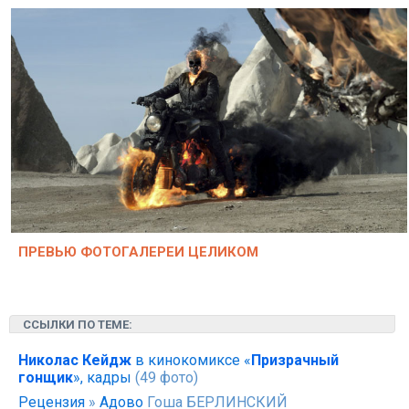
ПРЕВЬЮ ФОТОГАЛЕРЕИ ЦЕЛИКОМ
ССЫЛКИ ПО ТЕМЕ:
Николас Кейдж
в кинокомиксе «
Призрачный
гонщик
», кадры
(49 фото)
Рецензия
»
Адово
Гоша БЕРЛИНСКИЙ