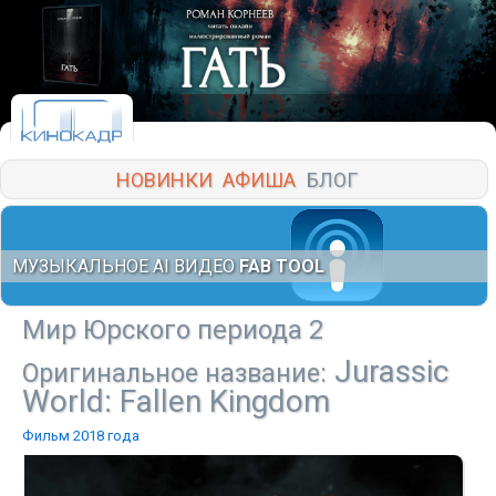
НОВИНКИ
АФИША
БЛОГ
МУЗЫКАЛЬНОЕ AI ВИДЕО
FAB TOOL
Мир Юрского периода 2
Jurassic
Оригинальное название:
World: Fallen Kingdom
Фильм 2018 года