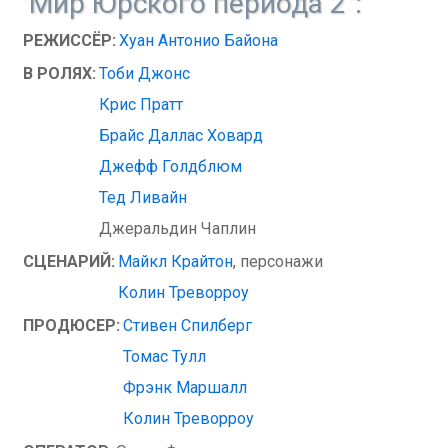
"Мир Юрского периода 2":
РЕЖИССЁР:
Хуан Антонио Байона
В РОЛЯХ:
Тоби Джонс
Крис Пратт
Брайс Даллас Ховард
Джефф Голдблюм
Тед Ливайн
Джеральдин Чаплин
СЦЕНАРИЙ:
Майкл Крайтон
, персонажи
Колин Треворроу
ПРОДЮСЕР:
Стивен Спилберг
Томас Тулл
Фрэнк Маршалл
Колин Треворроу