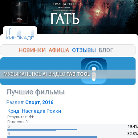
НОВИНКИ
АФИША
ОТЗЫВЫ
БЛОГ
МУЗЫКАЛЬНОЕ AI ВИДЕО
FAB TOOL
Лучшие фильмы
Раздел:
Спорт
,
2016
Крид: Наследие Рокки
4+
Результат:
Голосов: 31
5
19.4%
5-
32.3%