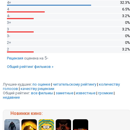
4+
32.3%
4
6.5%
4-
3.2%
3+
0%
3
3.2%
3-
0%
2+
0%
2
3.2%
5-
Рецензия
оценена на
Общий рейтинг фильмов »
Лучшие-худшие
:
по оценке
|
читательскому рейтингу
|
количеству
голосов
|
качеству рецензии
Общий рейтинг:
все фильмы
|
заметные
|
известные
|
громкие
|
недавние
Новинки кино: