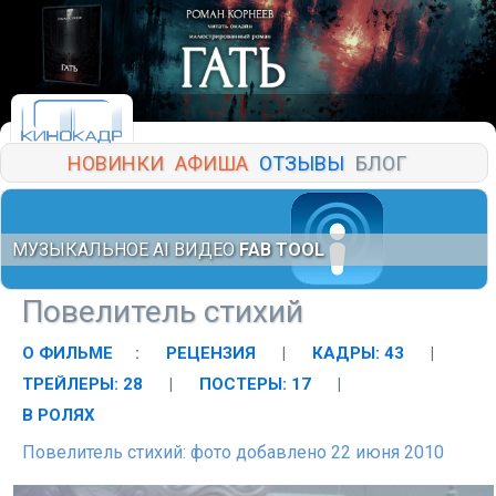
НОВИНКИ
АФИША
ОТЗЫВЫ
БЛОГ
МУЗЫКАЛЬНОЕ AI ВИДЕО
FAB TOOL
Повелитель стихий
О ФИЛЬМЕ
:
РЕЦЕНЗИЯ
|
КАДРЫ: 43
|
ТРЕЙЛЕРЫ: 28
|
ПОСТЕРЫ: 17
|
В РОЛЯХ
Повелитель стихий: фото добавлено 22 июня 2010