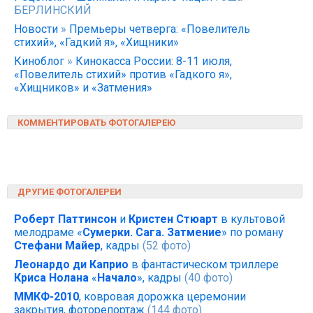
БЕРЛИНСКИЙ
Новости
»
Премьеры четверга: «Повелитель
стихий», «Гадкий я», «Хищники»
Киноблог
»
Кинокасса России: 8-11 июля,
«Повелитель стихий» против «Гадкого я»,
«Хищников» и «Затмения»
КОММЕНТИРОВАТЬ ФОТОГАЛЕРЕЮ
ДРУГИЕ ФОТОГАЛЕРЕИ
Роберт Паттинсон
и
Кристен Стюарт
в культовой
мелодраме «
Cумерки. Сага. Затмение
» по роману
Стефани Майер
, кадры
(52 фото)
Леонардо ди Каприо
в фантастическом триллере
Криса Нолана
«
Начало
», кадры
(40 фото)
ММКФ-2010
, ковровая дорожка церемонии
закрытия, фоторепортаж
(144 фото)