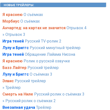
НОВЫЕ ТРЕЙЛЕРЫ
:
Я краснею
О съёмках
Морбиус
О съёмках
Анчартед: на картах не значится
Отрывок 4
» Отрывок 3
Игра теней
Русский TV-ролик 2
Лулу и Бриггс
Русский минутный трейлер
Игра теней
Обращение Лайама Нисона
Я краснею
Ролик о русской озвучке
Базз Лайтер
Русский трейлер
Лулу и Бриггс
О съёмках 3
Элвис
Русский трейлер
» Трейлер
Смерть на Ниле
Русский ролик о съёмках 3
» Русский ролик о съёмках 2
Внезапная удача
Трейлер