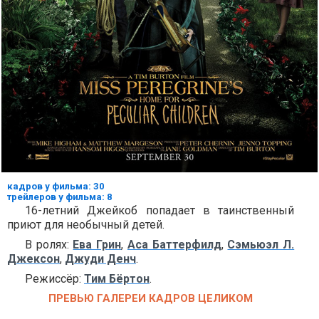
кадров у фильма: 30
трейлеров у фильма: 8
16-летний Джейкоб попадает в таинственный
приют для необычный детей.
В ролях:
Ева Грин
,
Аса Баттерфилд
,
Сэмьюэл Л.
Джексон
,
Джуди Денч
.
Режиссёр:
Тим Бёртон
.
ПРЕВЬЮ ГАЛЕРЕИ КАДРОВ ЦЕЛИКОМ