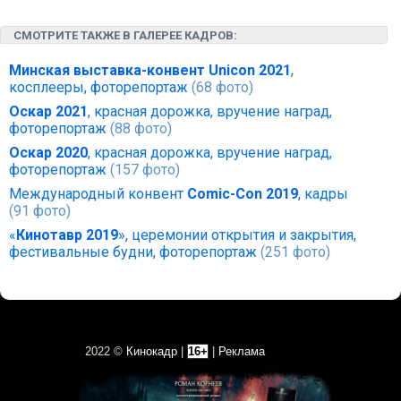
СМОТРИТЕ ТАКЖЕ В ГАЛЕРЕЕ КАДРОВ:
Минская выставка-конвент Unicon 2021
,
косплееры, фоторепортаж
(68 фото)
Оскар 2021
, красная дорожка, вручение наград,
фоторепортаж
(88 фото)
Оскар 2020
, красная дорожка, вручение наград,
фоторепортаж
(157 фото)
Международный конвент
Comic-Con 2019
, кадры
(91 фото)
«
Кинотавр 2019
», церемонии открытия и закрытия,
фестивальные будни, фоторепортаж
(251 фото)
2022 ©
Кинокадр
|
16+
|
Реклама