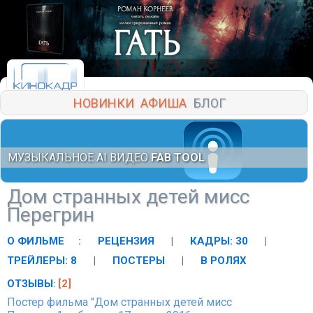
НОВИНКИ
АФИША
БЛОГ
МУЗЫКАЛЬНОЕ AI ВИДЕО
FAB TOOL
Дом странных детей мисс
Перегрин
О ФИЛЬМЕ
:
РЕЦЕНЗИЯ
|
КАДРЫ: 30
|
ТРЕЙЛЕРЫ: 8
|
ПОСТЕРЫ
|
В РОЛЯХ
ОТЗЫВЫ
[2]
:
Постер фильма "Дом странных детей мисс