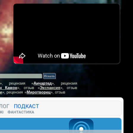
», рецензия
«
Анчартед
», рецензия
н Камон
», отзыв
«
Экспансия
», отзыв
и
», рецензия
«
Миротворец
», отзыв
ЛОГ
ПОДКАСТ
KI
ФАНТАСТИКА