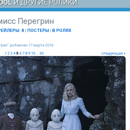
OOL
И ДРУГИЕ РОЛИКИ
мисс Перегрин
РЕЙЛЕРЫ: 8
|
ПОСТЕРЫ
|
В РОЛЯХ
рин" добавлен 17 марта 2016
1
2
3
4
5
6
7
8
9
10
...
30
следующая
»