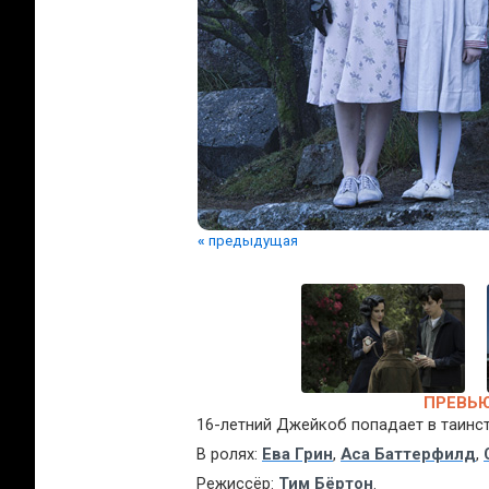
«
предыдущая
ПРЕВЬЮ
16-летний Джейкоб попадает в таинс
В ролях:
Ева Грин
,
Аса Баттерфилд
,
Режиссёр:
Тим Бёртон
.