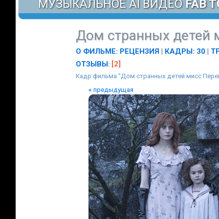
МУЗЫКАЛЬНОЕ AI ВИДЕО
FAB T
Дом странных детей 
О ФИЛЬМЕ
:
РЕЦЕНЗИЯ
|
КАДРЫ: 30
|
Т
ОТЗЫВЫ
[2]
:
Кадр фильма "Дом странных детей мисс Перег
«
предыдущая