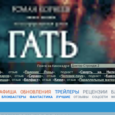
Поиск на Кинокадре
й
», отзыв
«
Падение Луны
», подкаст
«
Смерть на Ниле
маров
», отзыв
«
Сирано
», отзыв
«
Человек-паук
», подкаст
«
Камо
пицца
», отзыв
«
Белфаст
», отзыв
«
Кими
», отзыв
«
Параллельные матер
АФИША
ОБНОВЛЕНИЯ
ТРЕЙЛЕРЫ
РЕЦЕНЗИИ
Б
БЛОКБАСТЕРЫ
ФАНТАСТИКА
ЛУЧШИЕ
ОТЗЫВЫ
СОЦСЕТИ
WI