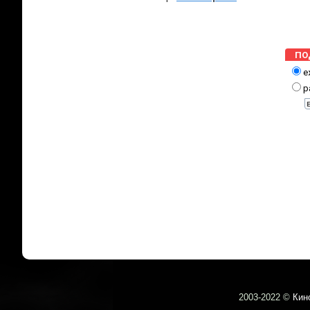
ПО
е
р
2003-
2022 ©
Кин