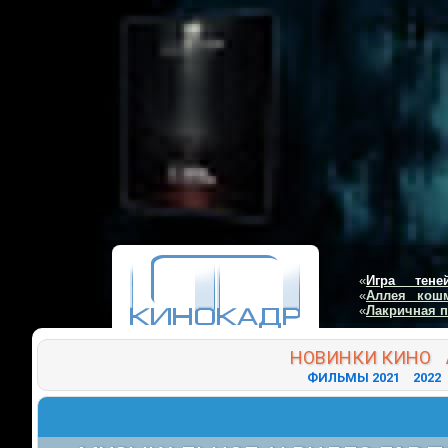
«
Игра тене
«
Аллея кош
«
Лакричная 
НОВИНКИ
КИНО
ФИЛЬМЫ 2021
2022