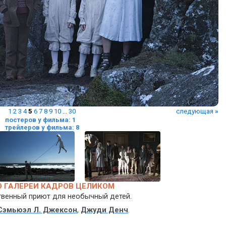
1
2
3
4
5
6
7
8
9
10
...
30
следующая
»
постеров у фильма: 1
трейлеров у фильма: 8
 ГАЛЕРЕИ КАДРОВ ЦЕЛИКОМ
твенный приют для необычный детей.
Сэмьюэл Л. Джексон
,
Джуди Денч
.