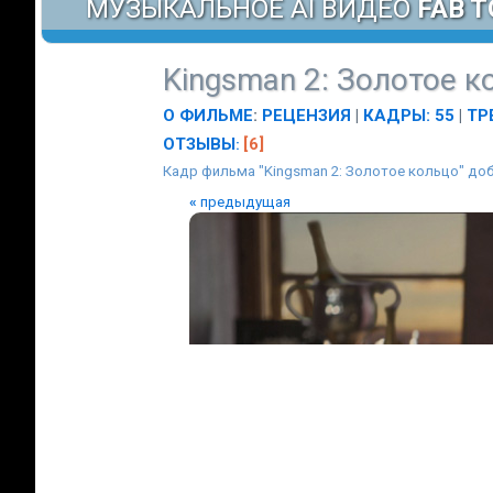
МУЗЫКАЛЬНОЕ AI ВИДЕО
FAB T
Kingsman 2: Золотое к
О ФИЛЬМЕ
:
РЕЦЕНЗИЯ
|
КАДРЫ: 55
|
ТР
ОТЗЫВЫ
[6]
:
Кадр фильма "Kingsman 2: Золотое кольцо" доб
«
предыдущая