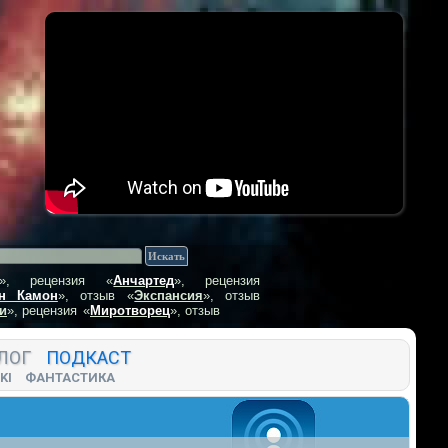
», рецензия
«
Анчартед
», рецензия
н Камон
», отзыв
«
Экспансия
», отзыв
и
», рецензия
«
Миротворец
», отзыв
ЛОГ
ПОДКАСТ
KI
ФАНТАСТИКА