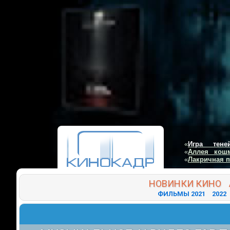
«
Игра тене
«
Аллея кош
«
Лакричная 
НОВИНКИ
КИНО
ФИЛЬМЫ 2021
2022