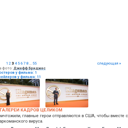
1
2
3
4
5
6
7
8
...
55
следующая
»
а фото:
Джефф Бриджес
остеров у фильма: 1
рейлеров у фильма: 11
ГАЛЕРЕИ КАДРОВ ЦЕЛИКОМ
ничтожили, главные герои отправляются в США, чтобы вместе 
аркоманского вируса.