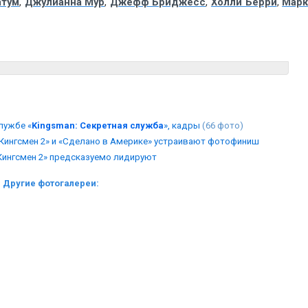
атум
,
Джулианна Мур
,
Джефф Бриджесс
,
Холли Берри
,
Мар
лужбе «
Kingsman: Секретная служба
», кадры
(66 фото)
 «Кингсмен 2» и «Сделано в Америке» устраивают фотофиниш
«Кингсмен 2» предсказуемо лидируют
Другие фотогалереи: