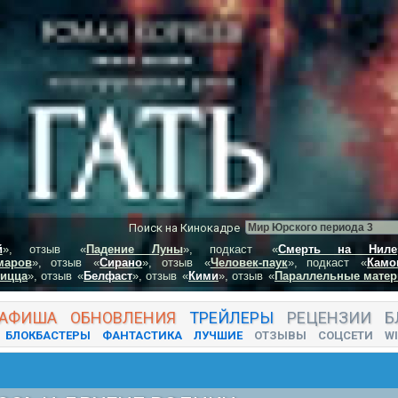
Поиск на Кинокадре
й
», отзыв
«
Падение Луны
», подкаст
«
Смерть на Ниле
маров
», отзыв
«
Сирано
», отзыв
«
Человек-паук
», подкаст
«
Камо
пицца
», отзыв
«
Белфаст
», отзыв
«
Кими
», отзыв
«
Параллельные матер
АФИША
ОБНОВЛЕНИЯ
ТРЕЙЛЕРЫ
РЕЦЕНЗИИ
Б
БЛОКБАСТЕРЫ
ФАНТАСТИКА
ЛУЧШИЕ
ОТЗЫВЫ
СОЦСЕТИ
WI