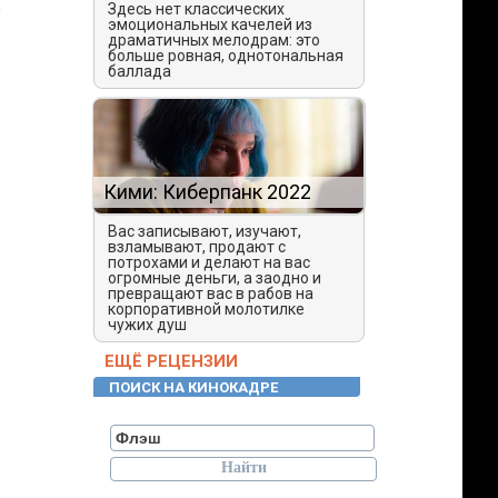
к
Здесь нет классических
эмоциональных качелей из
драматичных мелодрам: это
больше ровная, однотональная
баллада
Кими: Киберпанк 2022
Вас записывают, изучают,
взламывают, продают с
потрохами и делают на вас
огромные деньги, а заодно и
превращают вас в рабов на
корпоративной молотилке
чужих душ
ЕЩЁ РЕЦЕНЗИИ
ПОИСК НА КИНОКАДРЕ