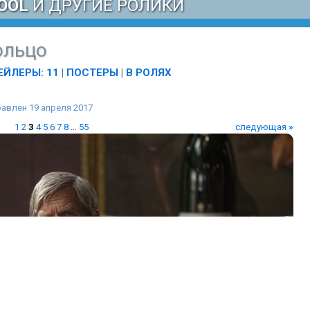
OOL
И ДРУГИЕ РОЛИКИ
ольцо
ЕЙЛЕРЫ: 11
|
ПОСТЕРЫ
|
В РОЛЯХ
авлен 19 апреля 2017
1
2
3
4
5
6
7
8
...
55
следующая
»