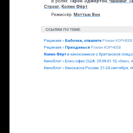
В ролях:
Тарон Эджертон
,
Чаннинг Т
Стронг
,
Колин Фёрт
.
Режиссёр:
Мэттью Вон
.
ССЫЛКИ ПО ТЕМЕ:
Рецензия
»
Бабочки, отвалите
Роман КОРНЕЕВ
Рецензия
»
Приоденься
Роман КОРНЕЕВ
Колин Фёрт
в кинокомиксе о британской спецс
Киноблог
»
Бокс-офис США: 29.09-01.10, «Оно»,
Киноблог
»
Кинокасса России: 21-24 сентября, 