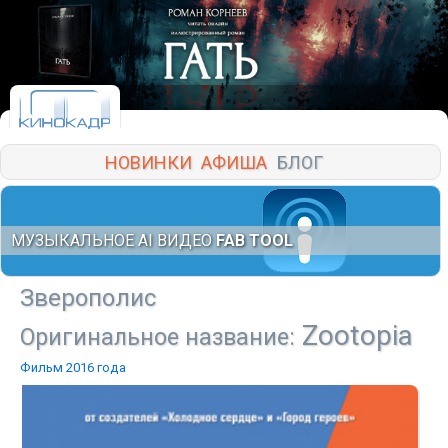
НОВИНКИ
АФИША
БЛОГ
МУЗЫКАЛЬНОЕ AI ВИДЕО
FAB TOOL
Зверополис
Zootopia
Оригинальное название:
Фильм 2016 года