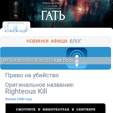
НОВИНКИ
АФИША
БЛОГ
МУЗЫКАЛЬНОЕ AI ВИДЕО
FAB TOOL
Право на убийство
Оригинальное название:
Righteous Kill
Фильм 2008 года