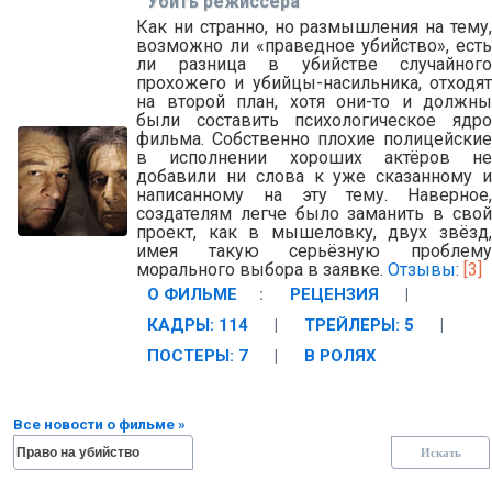
Убить режиссёра
Как ни странно, но размышления на тему,
возможно ли «праведное убийство», есть
ли разница в убийстве случайного
прохожего и убийцы-насильника, отходят
на второй план, хотя они-то и должны
были составить психологическое ядро
фильма. Собственно плохие полицейские
в исполнении хороших актёров не
добавили ни слова к уже сказанному и
написанному на эту тему. Наверное,
создателям легче было заманить в свой
проект, как в мышеловку, двух звёзд,
имея такую серьёзную проблему
морального выбора в заявке.
Отзывы
:
[3]
О ФИЛЬМЕ
:
РЕЦЕНЗИЯ
|
КАДРЫ: 114
|
ТРЕЙЛЕРЫ: 5
|
ПОСТЕРЫ: 7
|
В РОЛЯХ
Все новости о фильме »