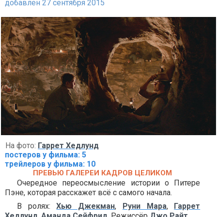
добавлен 27 сентября 2015
На фото:
Гаррет Хедлунд
постеров у фильма: 5
трейлеров у фильма: 10
ПРЕВЬЮ ГАЛЕРЕИ КАДРОВ ЦЕЛИКОМ
Очередное переосмысление истории о Питере
Пэне, которая расскажет всё с самого начала.
В ролях:
Хью Джекман
,
Руни Мара
,
Гаррет
Хедлунд
,
Аманда Сейфрид
. Режиссёр
Джо Райт
.