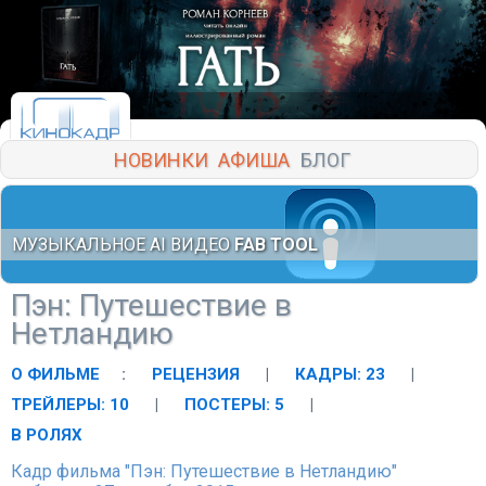
НОВИНКИ
АФИША
БЛОГ
МУЗЫКАЛЬНОЕ AI ВИДЕО
FAB TOOL
Пэн: Путешествие в
Нетландию
О ФИЛЬМЕ
:
РЕЦЕНЗИЯ
|
КАДРЫ: 23
|
ТРЕЙЛЕРЫ: 10
|
ПОСТЕРЫ: 5
|
В РОЛЯХ
Кадр фильма "Пэн: Путешествие в Нетландию"