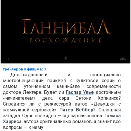
трейлеров у фильма: 7
Долгожданнный и потенциально
многообещающий приквел к культовой серии о
самом утончённом каннибале современности
докторе Лектере. Будет ли
Гаспар Улье
достойным
«начинателем» дела сэра Энтони Хопкинса?
Справится ли с режиссурой автор «Девушки с
жемчужной серёжкой»
Питер Веббер
? Сплошная
загадка. Одно очевидно — сценарная основа
Томаса
Харриса
, автора оригинальных романов, а значит все
вопросы — к нему.