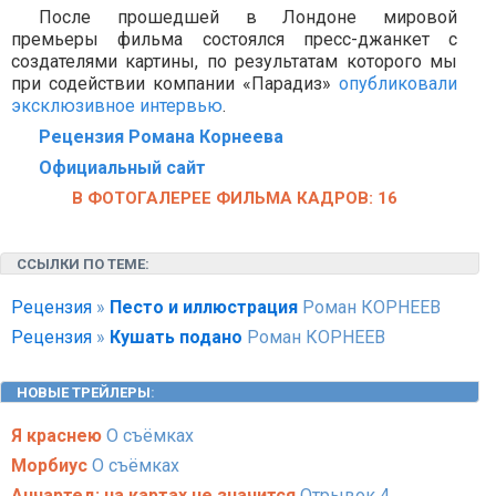
После прошедшей в Лондоне мировой
премьеры фильма состоялся пресс-джанкет с
создателями картины, по результатам которого мы
при содействии компании «Парадиз»
опубликовали
эксклюзивное интервью
.
Рецензия Романа Корнеева
Официальный сайт
В ФОТОГАЛЕРЕЕ ФИЛЬМА КАДРОВ: 16
ССЫЛКИ ПО ТЕМЕ:
Рецензия
»
Песто и иллюстрация
Роман КОРНЕЕВ
Рецензия
»
Кушать подано
Роман КОРНЕЕВ
НОВЫЕ ТРЕЙЛЕРЫ
:
Я краснею
О съёмках
Морбиус
О съёмках
Анчартед: на картах не значится
Отрывок 4