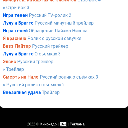
» Отрывок 3
Игра теней
Русский TV-ролик 2
Лулу и Бриггс
Русский минутный трейлер
Игра теней
Обращение Лайама Нисона
Я краснею
Ролик о русской озвучке
Базз Лайтер
Русский трейлер
Лулу и Бриггс
О съёмках 3
Элвис
Русский трейлер
» Трейлер
Смерть на Ниле
Русский ролик о съёмках 3
» Русский ролик о съёмках 2
Внезапная удача
Трейлер
2022 ©
Кинокадр
|
16+
|
Реклама