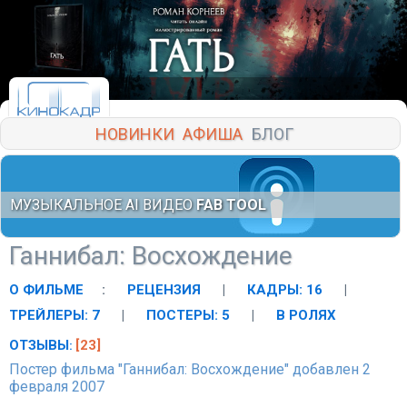
НОВИНКИ
АФИША
БЛОГ
МУЗЫКАЛЬНОЕ AI ВИДЕО
FAB TOOL
Ганнибал: Восхождение
О ФИЛЬМЕ
:
РЕЦЕНЗИЯ
|
КАДРЫ: 16
|
ТРЕЙЛЕРЫ: 7
|
ПОСТЕРЫ: 5
|
В РОЛЯХ
ОТЗЫВЫ
[23]
:
Постер фильма "Ганнибал: Восхождение" добавлен 2
февраля 2007