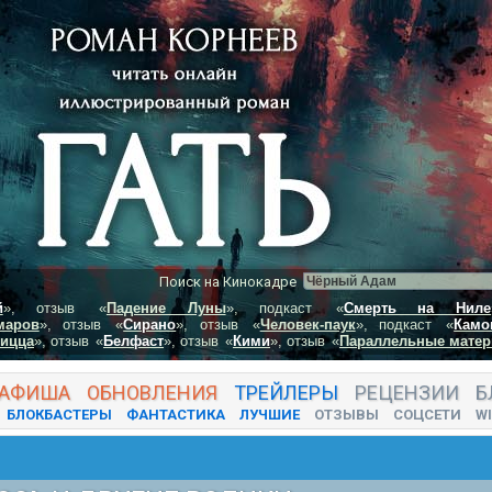
Поиск на Кинокадре
й
», отзыв
«
Падение Луны
», подкаст
«
Смерть на Ниле
маров
», отзыв
«
Сирано
», отзыв
«
Человек-паук
», подкаст
«
Камо
пицца
», отзыв
«
Белфаст
», отзыв
«
Кими
», отзыв
«
Параллельные матер
АФИША
ОБНОВЛЕНИЯ
ТРЕЙЛЕРЫ
РЕЦЕНЗИИ
Б
БЛОКБАСТЕРЫ
ФАНТАСТИКА
ЛУЧШИЕ
ОТЗЫВЫ
СОЦСЕТИ
WI