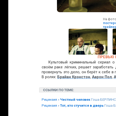
На фот
постеро
трейлер
ПРЕВЬЮ 
Культовый криминальный сериал о 
своём раке лёгких, решает заработать
провернуть это дело, он берёт к себе 
В ролях:
Брайан Крэнстон
,
Аарон Пол
,
А
ССЫЛКИ ПО ТЕМЕ:
Рецензия
»
Честный человек
Гоша БЕРЛИН
Рецензия
»
Тот, кто стучится в дверь
Гоша 