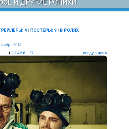
OOL
И ДРУГИЕ РОЛИКИ
ТРЕЙЛЕРЫ: 4
|
ПОСТЕРЫ: 9
|
В РОЛЯХ
нтября 2013
1
2
3
4
5
6
...
87
следующая
»