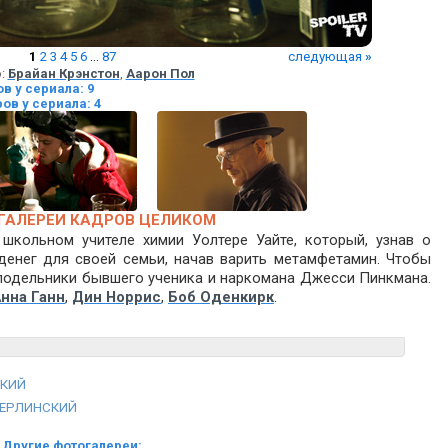
1
2
3
4
5
6
...
87
следующая
»
о:
Брайан Крэнстон
,
Аарон Пол
в у сериала: 9
ов у сериала: 4
ГАЛЕРЕИ КАДРОВ ЦЕЛИКОМ
школьном учителе химии Уолтере Уайте, который, узнав о
 денег для своей семьи, начав варить метамфетамин. Чтобы
в подельники бывшего ученика и наркомана Джесси Пинкмана.
нна Ганн
,
Дин Норрис
,
Боб Оденкирк
.
СКИЙ
БЕРЛИНСКИЙ
Другие фотогалереи: