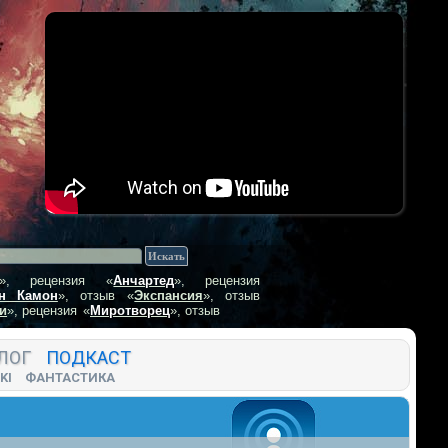
», рецензия
«
Анчартед
», рецензия
н Камон
», отзыв
«
Экспансия
», отзыв
и
», рецензия
«
Миротворец
», отзыв
ЛОГ
ПОДКАСТ
KI
ФАНТАСТИКА