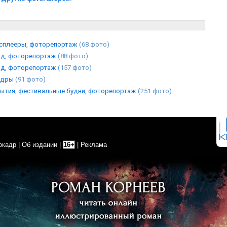
осплееры, фоторепортаж
(68 фото)
рад, фоторепортаж
(88 фото)
рад, фоторепортаж
(157 фото)
кадры
(91 фото)
рытия, фестивальные будни, фоторепортаж
(251 фото)
окадр
|
Об издании
|
16+
|
Реклама