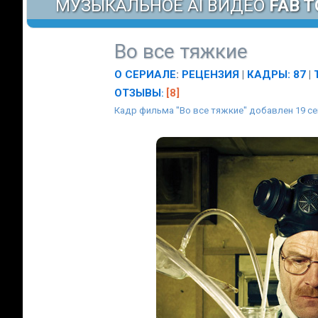
МУЗЫКАЛЬНОЕ AI ВИДЕО
FAB T
Во все тяжкие
О СЕРИАЛЕ
:
РЕЦЕНЗИЯ
|
КАДРЫ: 87
|
ОТЗЫВЫ
[8]
:
Кадр фильма "Во все тяжкие" добавлен 19 се