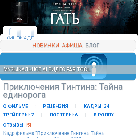
НОВИНКИ
АФИША
БЛОГ
МУЗЫКАЛЬНОЕ AI ВИДЕО
FAB TOOL
Приключения Тинтина: Тайна
единорога
О ФИЛЬМЕ
:
РЕЦЕНЗИЯ
|
КАДРЫ: 34
|
ТРЕЙЛЕРЫ: 7
|
ПОСТЕРЫ: 6
|
В РОЛЯХ
ОТЗЫВЫ
[5]
:
Кадр фильма "Приключения Тинтина: Тайна