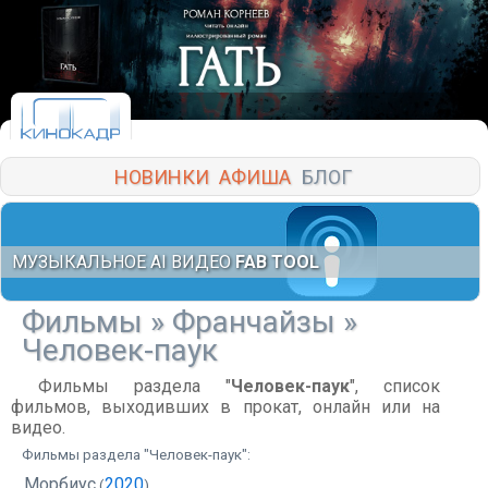
НОВИНКИ
АФИША
БЛОГ
МУЗЫКАЛЬНОЕ AI ВИДЕО
FAB TOOL
Фильмы
»
Франчайзы
»
Человек-паук
Фильмы раздела "
Человек-паук
", список
фильмов, выходивших в прокат, онлайн или на
видео.
Фильмы раздела "Человек-паук":
Морбиус
2020
(
)