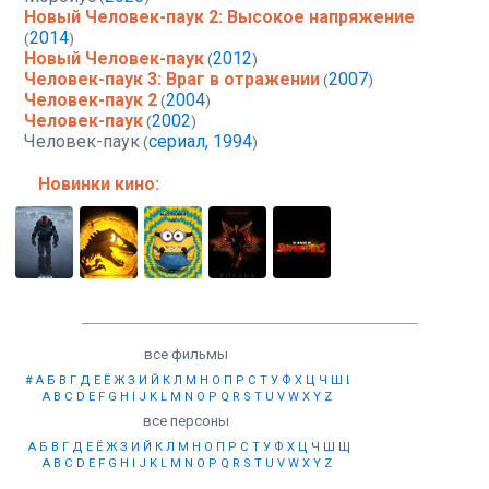
Новый Человек-паук 2: Высокое напряжение
2014
(
)
Новый Человек-паук
2012
(
)
Человек-паук 3: Враг в отражении
2007
(
)
Человек-паук 2
2004
(
)
Человек-паук
2002
(
)
Человек-паук
сериал, 1994
(
)
Новинки кино:
все фильмы
#
А
Б
В
Г
Д
Е
Ё
Ж
З
И
Й
К
Л
М
Н
О
П
Р
С
Т
У
Ф
Х
Ц
Ч
Ш
Щ
Ы
Э
Ю
Я
A
B
C
D
E
F
G
H
I
J
K
L
M
N
O
P
Q
R
S
T
U
V
W
X
Y
Z
все персоны
А
Б
В
Г
Д
Е
Ё
Ж
З
И
Й
К
Л
М
Н
О
П
Р
С
Т
У
Ф
Х
Ц
Ч
Ш
Щ
Ы
Э
Ю
Я
A
B
C
D
E
F
G
H
I
J
K
L
M
N
O
P
Q
R
S
T
U
V
W
X
Y
Z