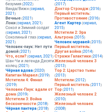
безумия
2022
2017
(
)
(
)
Ванда/Вижн
сериал,
Доктор Стрэндж
2016
(
(
)
2021
Первый мститель:
)
Вечные
2021
Противостояние
2016
(
)
(
)
Локи
сериал, 2021
Агент Картер
сериал,
(
)
(
Сокол и Зимний солдат
2015
)
сериал, 2021
Мстители 2: Эра
(
)
Соколиный глаз
сериал,
Альтрона
2015
(
(
)
2021
Человек-муравей
2015
)
(
)
Человек-паук: Нет пути
Первый мститель:
домой
2021
Другая война
2014
(
)
(
)
Что, если?
сериал, 2021
Стражи Галактики
2014
(
)
(
)
Шан-Чи и легенда Десяти
Железный человек 3
колец
2021
2013
(
)
(
)
Чёрная вдова
2020
Тор 2: Царство тьмы
(
)
Капитан Марвел
2019
2013
(
)
(
)
Мстители 4: Финал
Мстители
2012
(
)
2019
Первый мститель
2011
(
)
(
)
Человек-Паук: вдали от
Тор
2011
(
)
дома
2019
Железный человек 2
(
)
Мстители 3: Война
2010
(
)
бесконечности
2018
Железный человек
(
)
Чёрная пантера
2018
2008
(
)
(
)