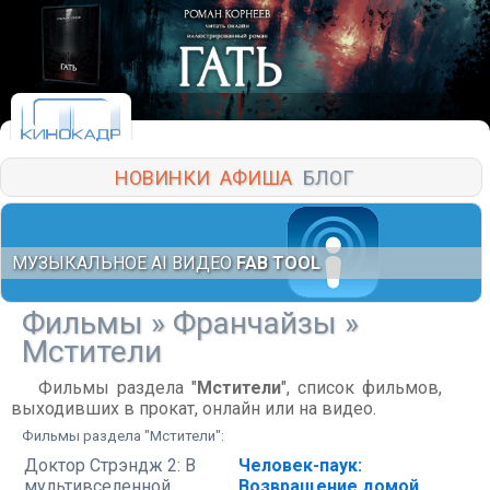
НОВИНКИ
АФИША
БЛОГ
МУЗЫКАЛЬНОЕ AI ВИДЕО
FAB TOOL
Фильмы
»
Франчайзы
»
Мстители
Фильмы раздела "
Мстители
", список фильмов,
выходивших в прокат, онлайн или на видео.
Фильмы раздела "Мстители":
Доктор Стрэндж 2: В
Человек-паук:
мультивселенной
Возвращение домой