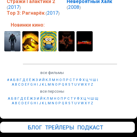
Стражи Галактики 2
Невероятный Халк
2017
2008
(
)
(
)
Тор 3: Рагнарёк
2017
(
)
Новинки кино:
все фильмы
#
А
Б
В
Г
Д
Е
Ё
Ж
З
И
Й
К
Л
М
Н
О
П
Р
С
Т
У
Ф
Х
Ц
Ч
Ш
Щ
Ы
Э
Ю
Я
A
B
C
D
E
F
G
H
I
J
K
L
M
N
O
P
Q
R
S
T
U
V
W
X
Y
Z
все персоны
А
Б
В
Г
Д
Е
Ё
Ж
З
И
Й
К
Л
М
Н
О
П
Р
С
Т
У
Ф
Х
Ц
Ч
Ш
Щ
Ы
Э
Ю
Я
A
B
C
D
E
F
G
H
I
J
K
L
M
N
O
P
Q
R
S
T
U
V
W
X
Y
Z
БЛОГ
ТРЕЙЛЕРЫ
ПОДКАСТ