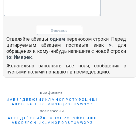
Отделяйте абзацы
одним
переносом строки. Перед
цитируемым абзацем поставьте знак
>
, для
обращения к кому-нибудь напишите с новой строки
to: Имярек
.
Желательно заполнять все поля, сообщения с
пустыми полями попадают в премодерацию.
все фильмы
#
А
Б
В
Г
Д
Е
Ё
Ж
З
И
Й
К
Л
М
Н
О
П
Р
С
Т
У
Ф
Х
Ц
Ч
Ш
Щ
Ы
Э
Ю
Я
A
B
C
D
E
F
G
H
I
J
K
L
M
N
O
P
Q
R
S
T
U
V
W
X
Y
Z
все персоны
А
Б
В
Г
Д
Е
Ё
Ж
З
И
Й
К
Л
М
Н
О
П
Р
С
Т
У
Ф
Х
Ц
Ч
Ш
Щ
Ы
Э
Ю
Я
A
B
C
D
E
F
G
H
I
J
K
L
M
N
O
P
Q
R
S
T
U
V
W
X
Y
Z