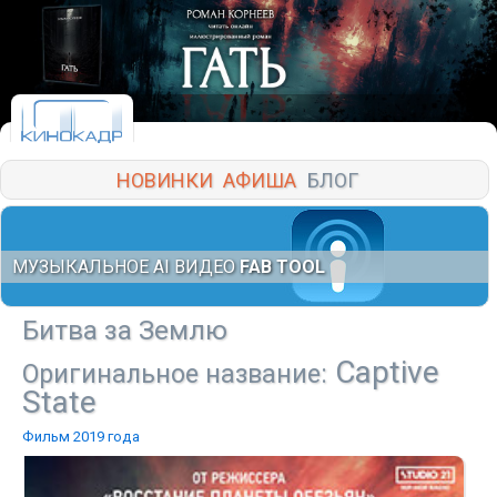
НОВИНКИ
АФИША
БЛОГ
МУЗЫКАЛЬНОЕ AI ВИДЕО
FAB TOOL
Битва за Землю
Captive
Оригинальное название:
State
Фильм 2019 года