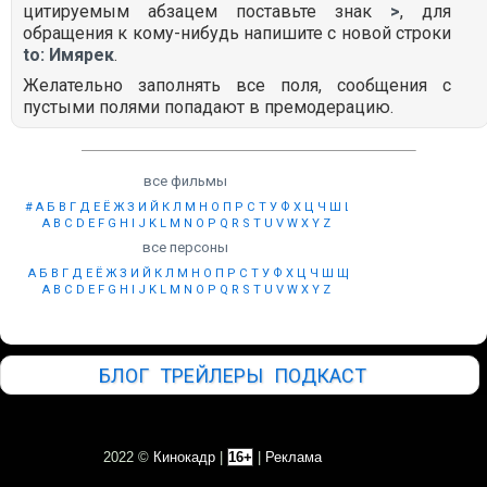
цитируемым абзацем поставьте знак
>
, для
обращения к кому-нибудь напишите с новой строки
to: Имярек
.
Желательно заполнять все поля, сообщения с
пустыми полями попадают в премодерацию.
все фильмы
#
А
Б
В
Г
Д
Е
Ё
Ж
З
И
Й
К
Л
М
Н
О
П
Р
С
Т
У
Ф
Х
Ц
Ч
Ш
Щ
Ы
Э
Ю
Я
A
B
C
D
E
F
G
H
I
J
K
L
M
N
O
P
Q
R
S
T
U
V
W
X
Y
Z
все персоны
А
Б
В
Г
Д
Е
Ё
Ж
З
И
Й
К
Л
М
Н
О
П
Р
С
Т
У
Ф
Х
Ц
Ч
Ш
Щ
Ы
Э
Ю
Я
A
B
C
D
E
F
G
H
I
J
K
L
M
N
O
P
Q
R
S
T
U
V
W
X
Y
Z
БЛОГ
ТРЕЙЛЕРЫ
ПОДКАСТ
2022 ©
Кинокадр
|
16+
|
Реклама