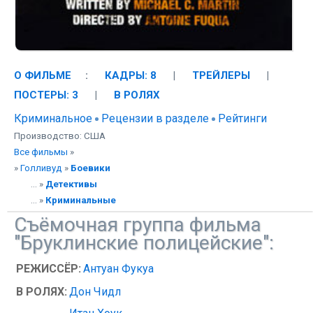
О ФИЛЬМЕ
:
КАДРЫ: 8
|
ТРЕЙЛЕРЫ
|
ПОСТЕРЫ: 3
|
В РОЛЯХ
Криминальное
Рецензии в разделе
Рейтинги
Производство: США
Все фильмы
»
»
Голливуд
»
Боевики
... »
Детективы
... »
Криминальные
Съёмочная группа фильма
"Бруклинские полицейские":
РЕЖИССЁР:
Антуан Фукуа
В РОЛЯХ:
Дон Чидл