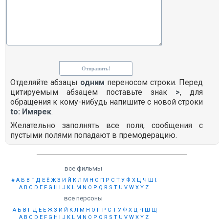
Отделяйте абзацы
одним
переносом строки. Перед
цитируемым абзацем поставьте знак
>
, для
обращения к кому-нибудь напишите с новой строки
to: Имярек
.
Желательно заполнять все поля, сообщения с
пустыми полями попадают в премодерацию.
все фильмы
#
А
Б
В
Г
Д
Е
Ё
Ж
З
И
Й
К
Л
М
Н
О
П
Р
С
Т
У
Ф
Х
Ц
Ч
Ш
Щ
Ы
Э
Ю
Я
A
B
C
D
E
F
G
H
I
J
K
L
M
N
O
P
Q
R
S
T
U
V
W
X
Y
Z
все персоны
А
Б
В
Г
Д
Е
Ё
Ж
З
И
Й
К
Л
М
Н
О
П
Р
С
Т
У
Ф
Х
Ц
Ч
Ш
Щ
Ы
Э
Ю
Я
A
B
C
D
E
F
G
H
I
J
K
L
M
N
O
P
Q
R
S
T
U
V
W
X
Y
Z