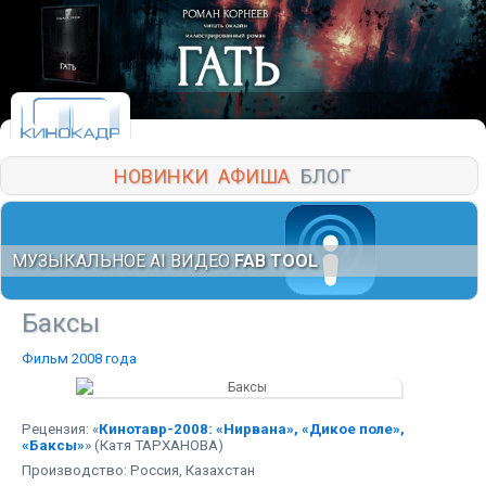
НОВИНКИ
АФИША
БЛОГ
МУЗЫКАЛЬНОЕ AI ВИДЕО
FAB TOOL
Баксы
Фильм 2008 года
Рецензия: «
Кинотавр-2008: «Нирвана», «Дикое поле»,
«Баксы»
» (Катя ТАРХАНОВА)
Производство: Россия, Казахстан