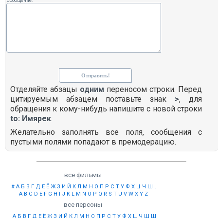
Сообщение:
Отделяйте абзацы
одним
переносом строки. Перед
цитируемым абзацем поставьте знак
>
, для
обращения к кому-нибудь напишите с новой строки
to: Имярек
.
Желательно заполнять все поля, сообщения с
пустыми полями попадают в премодерацию.
все фильмы
#
А
Б
В
Г
Д
Е
Ё
Ж
З
И
Й
К
Л
М
Н
О
П
Р
С
Т
У
Ф
Х
Ц
Ч
Ш
Щ
Ы
Э
Ю
Я
A
B
C
D
E
F
G
H
I
J
K
L
M
N
O
P
Q
R
S
T
U
V
W
X
Y
Z
все персоны
А
Б
В
Г
Д
Е
Ё
Ж
З
И
Й
К
Л
М
Н
О
П
Р
С
Т
У
Ф
Х
Ц
Ч
Ш
Щ
Ы
Э
Ю
Я