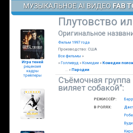
МУЗЫКАЛЬНОЕ AI ВИДЕО
FAB T
Плутовство ил
Оригинальное названи
Фильм 1997 года
Производство: США
Все фильмы
»
Игра теней
»
Голливуд
»
Комедии
»
Комедии поло
рецензия
... »
Пародии
кадры
трейлеры
Съёмочная группа 
виляет собакой":
РЕЖИССЁР:
Барр
В РОЛЯХ:
Дас
Робе
Вуди
Кирс