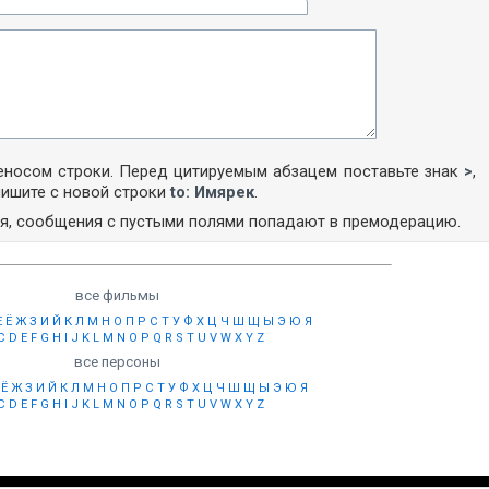
носом строки. Перед цитируемым абзацем поставьте знак
>
,
пишите с новой строки
to: Имярек
.
ля, сообщения с пустыми полями попадают в премодерацию.
все фильмы
Е
Ё
Ж
З
И
Й
К
Л
М
Н
О
П
Р
С
Т
У
Ф
Х
Ц
Ч
Ш
Щ
Ы
Э
Ю
Я
C
D
E
F
G
H
I
J
K
L
M
N
O
P
Q
R
S
T
U
V
W
X
Y
Z
все персоны
Ё
Ж
З
И
Й
К
Л
М
Н
О
П
Р
С
Т
У
Ф
Х
Ц
Ч
Ш
Щ
Ы
Э
Ю
Я
C
D
E
F
G
H
I
J
K
L
M
N
O
P
Q
R
S
T
U
V
W
X
Y
Z