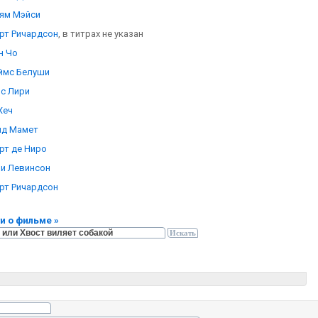
ям Мэйси
рт Ричардсон
, в титрах не указан
н Чо
ймс Белуши
с Лири
Хеч
ид Мамет
рт де Ниро
и Левинсон
рт Ричардсон
и о фильме »