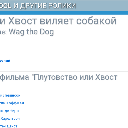
OOL
И ДРУГИЕ РОЛИКИ
и Хвост виляет собакой
Wag the Dog
е:
жений
фильма "Плутовство или Хвост
и Левинсон
тин Хоффман
рт де Ниро
 Харельсон
тен Данст