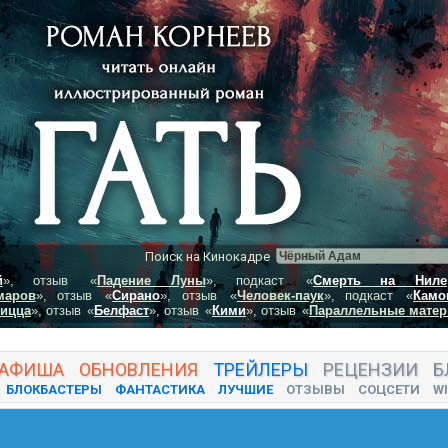
Поиск на Кинокадре
й
», отзыв
«
Падение Луны
», подкаст
«
Смерть на Ниле
маров
», отзыв
«
Сирано
», отзыв
«
Человек-паук
», подкаст
«
Камо
пицца
», отзыв
«
Белфаст
», отзыв
«
Кими
», отзыв
«
Параллельные матер
АФИША
ОБНОВЛЕНИЯ
ТРЕЙЛЕРЫ
РЕЦЕНЗИИ
Б
БЛОКБАСТЕРЫ
ФАНТАСТИКА
ЛУЧШИЕ
ОТЗЫВЫ
СОЦСЕТИ
WI