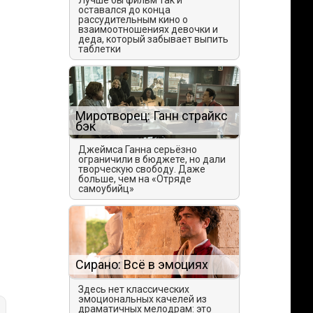
Лучше бы фильм так и
оставался до конца
рассудительным кино о
взаимоотношениях девочки и
деда, который забывает выпить
таблетки
Миротворец: Ганн страйкс
бэк
Джеймса Ганна серьёзно
ограничили в бюджете, но дали
творческую свободу. Даже
больше, чем на «Отряде
самоубийц»
Сирано: Всё в эмоциях
Здесь нет классических
эмоциональных качелей из
драматичных мелодрам: это