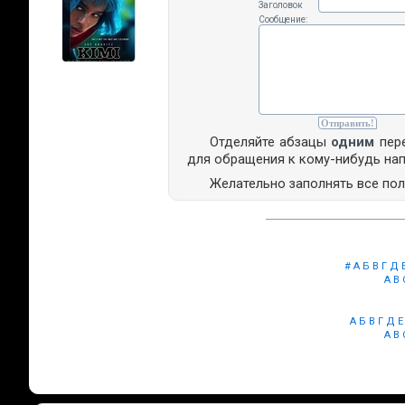
Заголовок
Сообщение:
Отделяйте абзацы
одним
пере
для обращения к кому-нибудь на
Желательно заполнять все по
#
А
Б
В
Г
Д
A
B
А
Б
В
Г
Д
Е
A
B