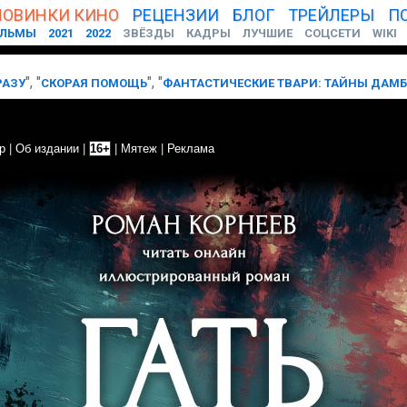
НОВИНКИ
КИНО
РЕЦЕНЗИИ
БЛОГ
ТРЕЙЛЕРЫ
П
ЛЬМЫ
2021
2022
ЗВЁЗДЫ
КАДРЫ
ЛУЧШИЕ
СОЦСЕТИ
WIKI
", "
"
, "
РАЗУ
СКОРАЯ ПОМОЩЬ
ФАНТАСТИЧЕСКИЕ ТВАРИ: ТАЙНЫ ДАМ
р
|
Об издании
|
16+
|
Мятеж
|
Реклама