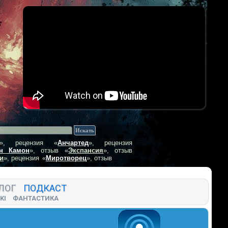
», рецензия
«
Анчартед
», рецензия
н Камон
», отзыв
«
Экспансия
», отзыв
и
», рецензия
«
Миротворец
», отзыв
ЛОГ
ПОДКАСТ
KI
ФАНТАСТИКА