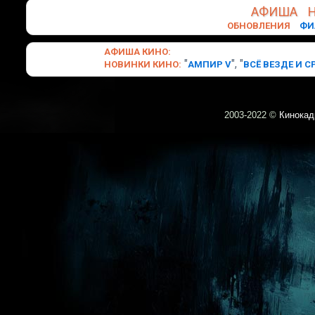
АФИША
ОБНОВЛЕНИЯ
ФИ
АФИША
КИНО
:
"
", "
НОВИНКИ
КИНО
:
АМПИР V
ВСЁ ВЕЗДЕ И С
2003-
2022 ©
Кинокад