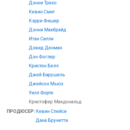
Дэнни Трехо
Кевин Смит
Кэрри Фишер
Дэнни Макбрайд
Итан Сапли
Дэвид Денман
Дэн Фоглер
Кристен Белл
Джей Барушель
Джейсон Мьюз
Уилл Форте
Кристофер Макдональд
ПРОДЮСЕР:
Кевин Спейси
Дана Брунетти