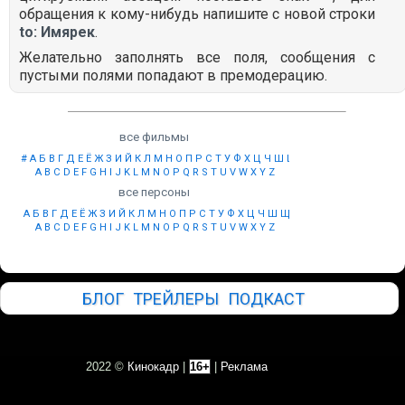
обращения к кому-нибудь напишите с новой строки
to: Имярек
.
Желательно заполнять все поля, сообщения с
пустыми полями попадают в премодерацию.
все фильмы
#
А
Б
В
Г
Д
Е
Ё
Ж
З
И
Й
К
Л
М
Н
О
П
Р
С
Т
У
Ф
Х
Ц
Ч
Ш
Щ
Ы
Э
Ю
Я
A
B
C
D
E
F
G
H
I
J
K
L
M
N
O
P
Q
R
S
T
U
V
W
X
Y
Z
все персоны
А
Б
В
Г
Д
Е
Ё
Ж
З
И
Й
К
Л
М
Н
О
П
Р
С
Т
У
Ф
Х
Ц
Ч
Ш
Щ
Ы
Э
Ю
Я
A
B
C
D
E
F
G
H
I
J
K
L
M
N
O
P
Q
R
S
T
U
V
W
X
Y
Z
БЛОГ
ТРЕЙЛЕРЫ
ПОДКАСТ
2022 ©
Кинокадр
|
16+
|
Реклама