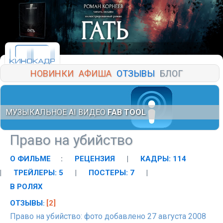
НОВИНКИ
АФИША
ОТЗЫВЫ
БЛОГ
МУЗЫКАЛЬНОЕ AI ВИДЕО
FAB TOOL
Право на убийство
О ФИЛЬМЕ
:
РЕЦЕНЗИЯ
|
КАДРЫ: 114
|
ТРЕЙЛЕРЫ: 5
|
ПОСТЕРЫ: 7
|
В РОЛЯХ
ОТЗЫВЫ
[2]
:
Право на убийство: фото добавлено 27 августа 2008