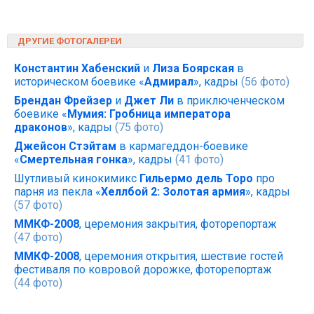
ДРУГИЕ ФОТОГАЛЕРЕИ
Константин Хабенский
и
Лиза Боярская
в
историческом боевике «
Адмирал
», кадры
(56 фото)
Брендан Фрейзер
и
Джет Ли
в приключенческом
боевике «
Мумия: Гробница императора
драконов
», кадры
(75 фото)
Джейсон Стэйтам
в кармагеддон-боевике
«
Смертельная гонка
», кадры
(41 фото)
Шутливый кинокимикс
Гильермо дель Торо
про
парня из пекла «
Хеллбой 2: Золотая армия
», кадры
(57 фото)
ММКФ-2008
, церемония закрытия, фоторепортаж
(47 фото)
ММКФ-2008
, церемония открытия, шествие гостей
фестиваля по ковровой дорожке, фоторепортаж
(44 фото)