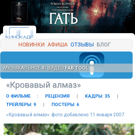
НОВИНКИ
АФИША
ОТЗЫВЫ
БЛОГ
МУЗЫКАЛЬНОЕ AI ВИДЕО
FAB TOOL
«Кровавый алмаз»
О ФИЛЬМЕ
:
РЕЦЕНЗИЯ
|
КАДРЫ: 35
|
ТРЕЙЛЕРЫ: 9
|
ПОСТЕРЫ: 6
«Кровавый алмаз»: фото добавлено 11 января 2007