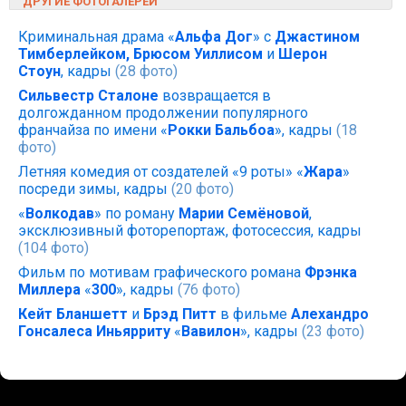
ДРУГИЕ ФОТОГАЛЕРЕИ
Криминальная драма «
Альфа Дог
» с
Джастином
Тимберлейком, Брюсом Уиллисом
и
Шерон
Стоун
, кадры
(28 фото)
Сильвестр Сталоне
возвращается в
долгожданном продолжении популярного
франчайза по имени «
Рокки Бальбоа
», кадры
(18
фото)
Летняя комедия от создателей «9 роты» «
Жара
»
посреди зимы, кадры
(20 фото)
«
Волкодав
» по роману
Марии Семёновой
,
эксклюзивный фоторепортаж, фотосессия, кадры
(104 фото)
Фильм по мотивам графического романа
Фрэнка
Миллера
«
300
», кадры
(76 фото)
Кейт Бланшетт
и
Брэд Питт
в фильме
Алехандро
Гонсалеса Иньярриту
«
Вавилон
», кадры
(23 фото)