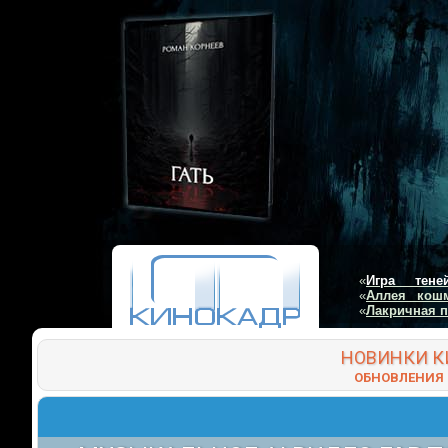
«
Игра тене
«
Аллея кош
«
Лакричная 
НОВИНКИ
К
ОБНОВЛЕНИЯ