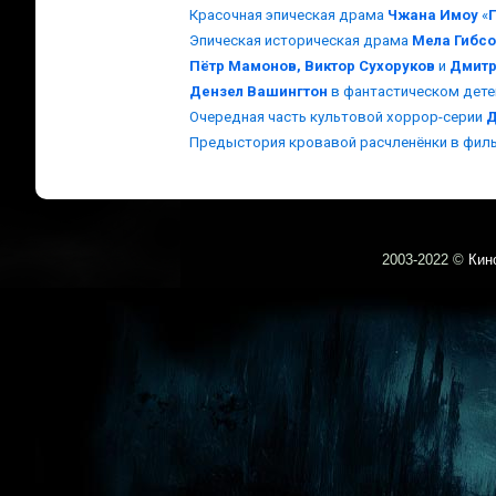
Красочная эпическая драма
Чжана Имоу
«
Эпическая историческая драма
Мела Гибс
Пётр Мамонов, Виктор Сухоруков
и
Дмит
Дензел Вашингтон
в фантастическом дет
Очередная часть культовой хоррор-серии
Д
Предыстория кровавой расчленёнки в филь
2003-
2022 ©
Кин