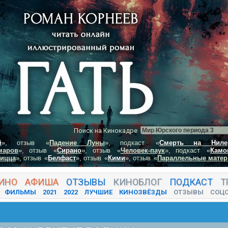
Поиск на Кинокадре
й
», отзыв
«
Падение Луны
», подкаст
«
Смерть на Ниле
маров
», отзыв
«
Сирано
», отзыв
«
Человек-паук
», подкаст
«
Камо
пицца
», отзыв
«
Белфаст
», отзыв
«
Кими
», отзыв
«
Параллельные матер
ИНО
АФИША
ОТЗЫВЫ
КИНО
БЛОГ
ПОДКАСТ
Т
ФИЛЬМЫ
2021
2022
ЛУЧШИЕ
КИНОЗВЁЗДЫ
ОТЗЫВЫ
СОЦ