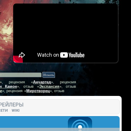
», рецензия
«
Анчартед
», рецензия
н Камон
», отзыв
«
Экспансия
», отзыв
и
», рецензия
«
Миротворец
», отзыв
РЕЙЛЕРЫ
СЕТИ
WIKI