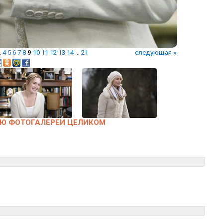
.
4
5
6
7
8
9
10
11
12
13
14
...
21
следующая
»
Ю ФОТОГАЛЕРЕИ ЦЕЛИКОМ