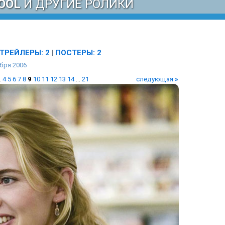
OOL
И ДРУГИЕ РОЛИКИ
ТРЕЙЛЕРЫ: 2
|
ПОСТЕРЫ: 2
бря 2006
.
4
5
6
7
8
9
10
11
12
13
14
...
21
следующая
»