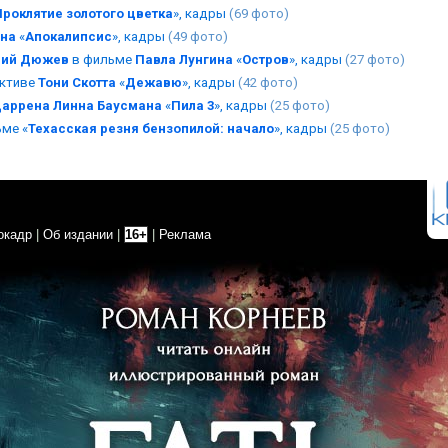
Проклятие золотого цветка
», кадры
(69 фото)
она
«
Апокалипсис
», кадры
(49 фото)
рий Дюжев
в фильме
Павла Лунгина
«
Остров
», кадры
(27 фото)
ективе
Тони Скотта
«
Дежавю
», кадры
(42 фото)
аррена Линна Баусмана
«
Пила 3
», кадры
(25 фото)
ме «
Техасская резня бензопилой: начало
», кадры
(25 фото)
окадр
|
Об издании
|
16+
|
Реклама