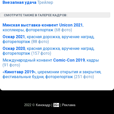
Внезапная удача
Трейлер
СМОТРИТЕ ТАКЖЕ В ГАЛЕРЕЕ КАДРОВ:
Минская выставка-конвент Unicon 2021
,
косплееры, фоторепортаж
(68 фото)
Оскар 2021
, красная дорожка, вручение наград,
фоторепортаж
(88 фото)
Оскар 2020
, красная дорожка, вручение наград,
фоторепортаж
(157 фото)
Международный конвент
Comic-Con 2019
, кадры
(91 фото)
«
Кинотавр 2019
», церемонии открытия и закрытия,
фестивальные будни, фоторепортаж
(251 фото)
2022 ©
Кинокадр
|
16+
|
Реклама