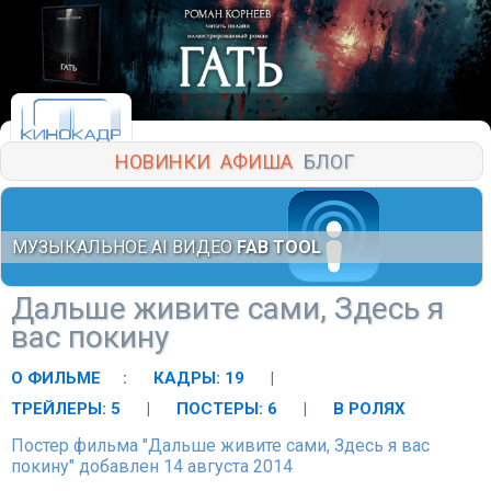
НОВИНКИ
АФИША
БЛОГ
МУЗЫКАЛЬНОЕ AI ВИДЕО
FAB TOOL
Дальше живите сами, Здесь я
вас покину
О ФИЛЬМЕ
:
КАДРЫ: 19
|
ТРЕЙЛЕРЫ: 5
|
ПОСТЕРЫ: 6
|
В РОЛЯХ
Постер фильма "Дальше живите сами, Здесь я вас
покину" добавлен 14 августа 2014