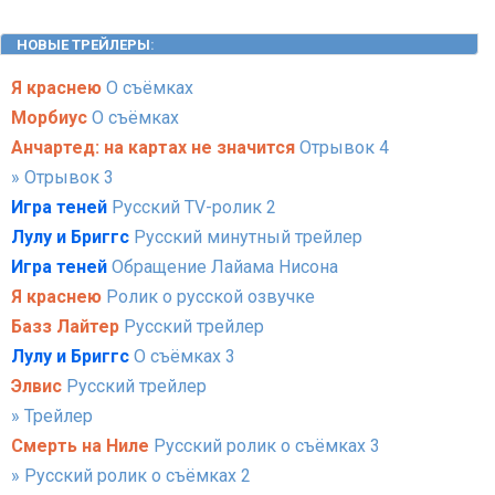
НОВЫЕ ТРЕЙЛЕРЫ
:
Я краснею
О съёмках
Морбиус
О съёмках
Анчартед: на картах не значится
Отрывок 4
» Отрывок 3
Игра теней
Русский TV-ролик 2
Лулу и Бриггс
Русский минутный трейлер
Игра теней
Обращение Лайама Нисона
Я краснею
Ролик о русской озвучке
Базз Лайтер
Русский трейлер
Лулу и Бриггс
О съёмках 3
Элвис
Русский трейлер
» Трейлер
Смерть на Ниле
Русский ролик о съёмках 3
» Русский ролик о съёмках 2