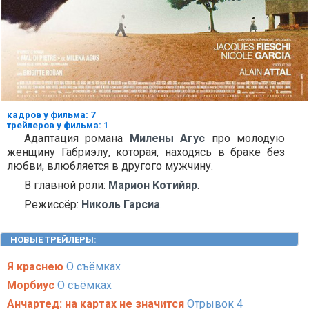
кадров у фильма: 7
трейлеров у фильма: 1
Адаптация романа
Милены Агус
про молодую
женщину Габриэлу, которая, находясь в браке без
любви, влюбляется в другого мужчину.
В главной роли:
Марион Котийяр
.
Режиссёр:
Николь Гарсиа
.
НОВЫЕ ТРЕЙЛЕРЫ
:
Я краснею
О съёмках
Морбиус
О съёмках
Анчартед: на картах не значится
Отрывок 4