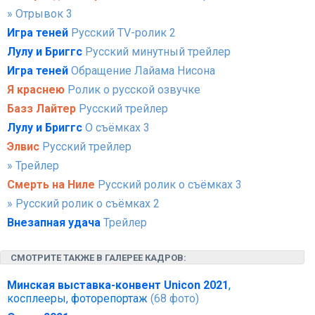
» Отрывок 3
Игра теней
Русский TV-ролик 2
Лулу и Бриггс
Русский минутный трейлер
Игра теней
Обращение Лайама Нисона
Я краснею
Ролик о русской озвучке
Базз Лайтер
Русский трейлер
Лулу и Бриггс
О съёмках 3
Элвис
Русский трейлер
» Трейлер
Смерть на Ниле
Русский ролик о съёмках 3
» Русский ролик о съёмках 2
Внезапная удача
Трейлер
СМОТРИТЕ ТАКЖЕ В ГАЛЕРЕЕ КАДРОВ:
Минская выставка-конвент Unicon 2021
,
косплееры, фоторепортаж
(68 фото)