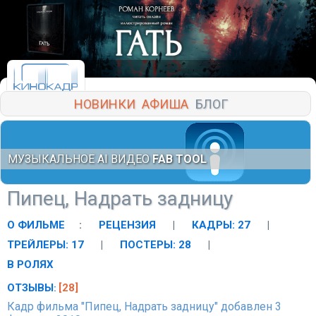
НОВИНКИ
АФИША
БЛОГ
МУЗЫКАЛЬНОЕ AI ВИДЕО
FAB TOOL
Пипец, Надрать задницу
О ФИЛЬМЕ
:
РЕЦЕНЗИЯ
|
КАДРЫ: 27
|
ТРЕЙЛЕРЫ: 17
|
ПОСТЕРЫ: 28
|
В РОЛЯХ
ОТЗЫВЫ
[28]
:
Кадр фильма "Пипец, Надрать задницу" добавлен 3