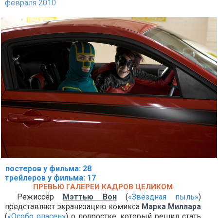
февраля 2010
постеров у фильма: 28
трейлеров у фильма: 17
ПРЕВЬЮ ГАЛЕРЕИ КАДРОВ ЦЕЛИКОМ
Режиссёр
Мэттью Вон
(
«Звёздная пыль»
)
представляет экранизацию комикса
Марка Миллара
(
«Особо опасен»
) о подростке, который решил стать