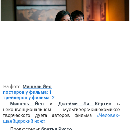
На фото:
Мишель Йео
постеров у фильма: 1
трейлеров у фильма: 2
Мишель Йео
и
Джейми Ли Кёртис
в
неконвенциональном мультиверс-кинокомиксе
творческого дуэта авторов фильма
«Человек-
швейцарский нож»
.
Продюссеры:
братья Руссо
.