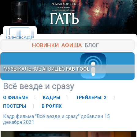
НОВИНКИ
АФИША
БЛОГ
МУЗЫКАЛЬНОЕ AI ВИДЕО
FAB TOOL
Всё везде и сразу
О ФИЛЬМЕ
:
КАДРЫ
|
ТРЕЙЛЕРЫ: 2
|
ПОСТЕРЫ
|
В РОЛЯХ
Кадр фильма "Всё везде и сразу" добавлен 15
декабря 2021