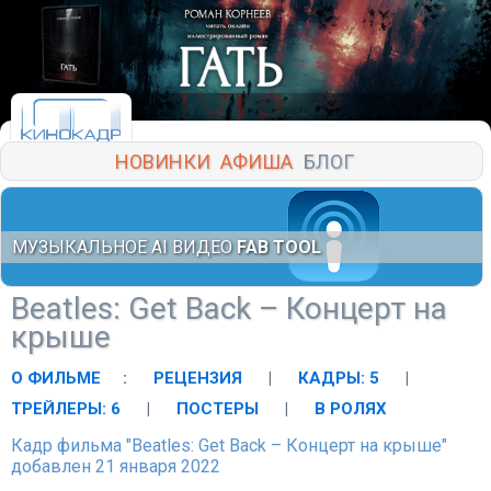
НОВИНКИ
АФИША
БЛОГ
МУЗЫКАЛЬНОЕ AI ВИДЕО
FAB TOOL
Beatles: Get Back – Концерт на
крыше
О ФИЛЬМЕ
:
РЕЦЕНЗИЯ
|
КАДРЫ: 5
|
ТРЕЙЛЕРЫ: 6
|
ПОСТЕРЫ
|
В РОЛЯХ
Кадр фильма "Beatles: Get Back – Концерт на крыше"
добавлен 21 января 2022