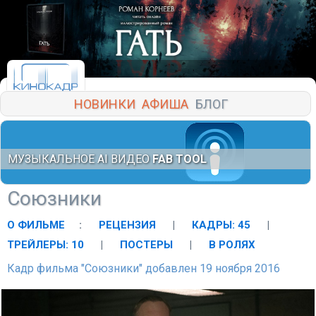
НОВИНКИ
АФИША
БЛОГ
МУЗЫКАЛЬНОЕ AI ВИДЕО
FAB TOOL
Союзники
О ФИЛЬМЕ
:
РЕЦЕНЗИЯ
|
КАДРЫ: 45
|
ТРЕЙЛЕРЫ: 10
|
ПОСТЕРЫ
|
В РОЛЯХ
Кадр фильма "Союзники" добавлен 19 ноября 2016