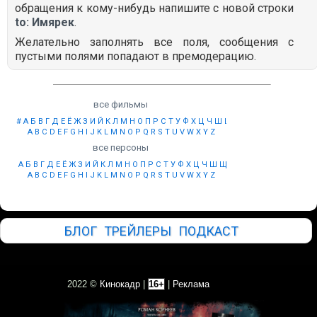
обращения к кому-нибудь напишите с новой строки
to: Имярек
.
Желательно заполнять все поля, сообщения с
пустыми полями попадают в премодерацию.
все фильмы
#
А
Б
В
Г
Д
Е
Ё
Ж
З
И
Й
К
Л
М
Н
О
П
Р
С
Т
У
Ф
Х
Ц
Ч
Ш
Щ
Ы
Э
Ю
Я
A
B
C
D
E
F
G
H
I
J
K
L
M
N
O
P
Q
R
S
T
U
V
W
X
Y
Z
все персоны
А
Б
В
Г
Д
Е
Ё
Ж
З
И
Й
К
Л
М
Н
О
П
Р
С
Т
У
Ф
Х
Ц
Ч
Ш
Щ
Ы
Э
Ю
Я
A
B
C
D
E
F
G
H
I
J
K
L
M
N
O
P
Q
R
S
T
U
V
W
X
Y
Z
БЛОГ
ТРЕЙЛЕРЫ
ПОДКАСТ
2022 ©
Кинокадр
|
16+
|
Реклама