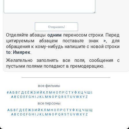
Отделяйте абзацы
одним
переносом строки. Перед
цитируемым абзацем поставьте знак
>
, для
обращения к кому-нибудь напишите с новой строки
to: Имярек
.
Желательно заполнять все поля, сообщения с
пустыми полями попадают в премодерацию.
все фильмы
#
А
Б
В
Г
Д
Е
Ё
Ж
З
И
Й
К
Л
М
Н
О
П
Р
С
Т
У
Ф
Х
Ц
Ч
Ш
Щ
Ы
Э
Ю
Я
A
B
C
D
E
F
G
H
I
J
K
L
M
N
O
P
Q
R
S
T
U
V
W
X
Y
Z
все персоны
А
Б
В
Г
Д
Е
Ё
Ж
З
И
Й
К
Л
М
Н
О
П
Р
С
Т
У
Ф
Х
Ц
Ч
Ш
Щ
Ы
Э
Ю
Я
A
B
C
D
E
F
G
H
I
J
K
L
M
N
O
P
Q
R
S
T
U
V
W
X
Y
Z