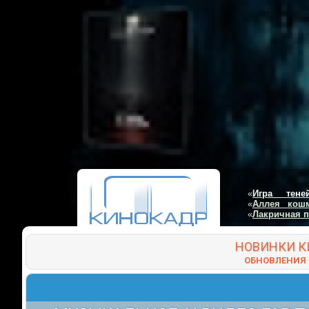
«
Игра тене
«
Аллея кош
«
Лакричная 
НОВИНКИ
К
ОБНОВЛЕНИЯ