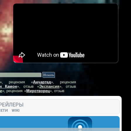
», рецензия
«
Анчартед
», рецензия
н Камон
», отзыв
«
Экспансия
», отзыв
и
», рецензия
«
Миротворец
», отзыв
РЕЙЛЕРЫ
СЕТИ
WIKI