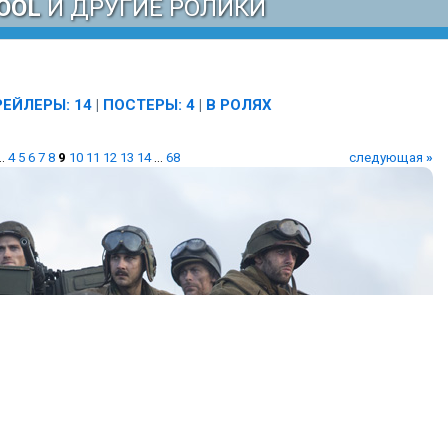
OOL
И ДРУГИЕ РОЛИКИ
РЕЙЛЕРЫ: 14
|
ПОСТЕРЫ: 4
|
В РОЛЯХ
..
4
5
6
7
8
9
10
11
12
13
14
...
68
следующая
»