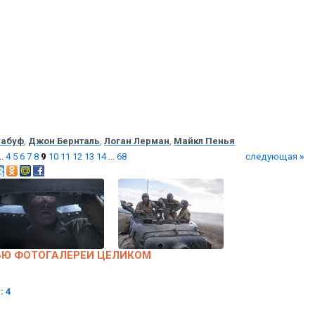
Лабуф
,
Джон Бернталь
,
Логан Лерман
,
Майкл Пенья
..
4
5
6
7
8
9
10
11
12
13
14
...
68
следующая
»
ЬЮ ФОТОГАЛЕРЕИ ЦЕЛИКОМ
: 4