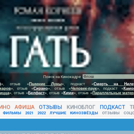
Поиск на Кинокадре
й
», отзыв
«
Падение Луны
», подкаст
«
Смерть на Ниле
маров
», отзыв
«
Сирано
», отзыв
«
Человек-паук
», подкаст
«
Камо
пицца
», отзыв
«
Белфаст
», отзыв
«
Кими
», отзыв
«
Параллельные матер
ИНО
АФИША
ОТЗЫВЫ
КИНО
БЛОГ
ПОДКАСТ
Т
ФИЛЬМЫ
2021
2022
ЛУЧШИЕ
КИНОЗВЁЗДЫ
ОТЗЫВЫ
СОЦ