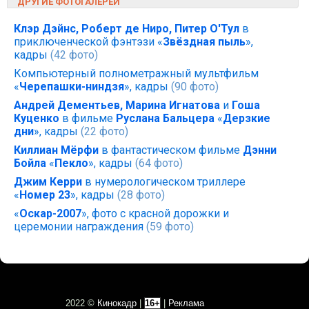
ДРУГИЕ ФОТОГАЛЕРЕИ
Клэр Дэйнс, Роберт де Ниро, Питер О'Тул
в
приключенческой фэнтэзи «
Звёздная пыль
»,
кадры
(42 фото)
Компьютерный полнометражный мультфильм
«
Черепашки-ниндзя
», кадры
(90 фото)
Андрей Дементьев, Марина Игнатова
и
Гоша
Куценко
в фильме
Руслана Бальцера
«
Дерзкие
дни
», кадры
(22 фото)
Киллиан Мёрфи
в фантастическом фильме
Дэнни
Бойла
«
Пекло
», кадры
(64 фото)
Джим Керри
в нумерологическом триллере
«
Номер 23
», кадры
(28 фото)
«
Оскар-2007
», фото с красной дорожки и
церемонии награждения
(59 фото)
2022 ©
Кинокадр
|
16+
|
Реклама