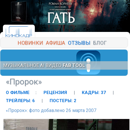
НОВИНКИ
АФИША
ОТЗЫВЫ
БЛОГ
МУЗЫКАЛЬНОЕ AI ВИДЕО
FAB TOOL
«Пророк»
О ФИЛЬМЕ
:
РЕЦЕНЗИЯ
|
КАДРЫ: 37
|
ТРЕЙЛЕРЫ: 6
|
ПОСТЕРЫ: 2
«Пророк»: фото добавлено 26 марта 2007