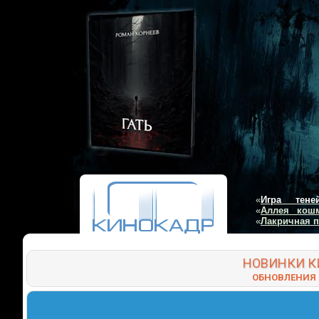
«
Игра тене
«
Аллея кош
«
Лакричная 
НОВИНКИ
К
ОБНОВЛЕНИЯ