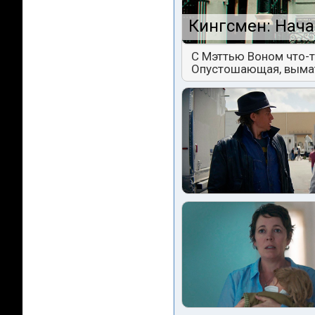
Кингсмен: Нача
С Мэттью Воном что-т
Опустошающая, выма