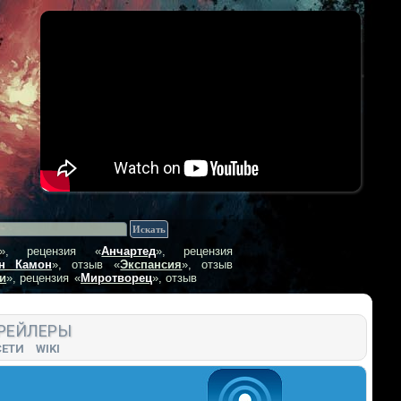
», рецензия
«
Анчартед
», рецензия
н Камон
», отзыв
«
Экспансия
», отзыв
и
», рецензия
«
Миротворец
», отзыв
РЕЙЛЕРЫ
СЕТИ
WIKI