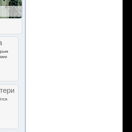
а
орым
тами
тери
ётся