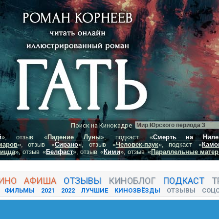
Поиск на Кинокадре
й
», отзыв
«
Падение Луны
», подкаст
«
Смерть на Ниле
маров
», отзыв
«
Сирано
», отзыв
«
Человек-паук
», подкаст
«
Камо
пицца
», отзыв
«
Белфаст
», отзыв
«
Кими
», отзыв
«
Параллельные матер
ИНО
АФИША
ОТЗЫВЫ
КИНО
БЛОГ
ПОДКАСТ
Т
ФИЛЬМЫ
2021
2022
ЛУЧШИЕ
КИНОЗВЁЗДЫ
ОТЗЫВЫ
СОЦ