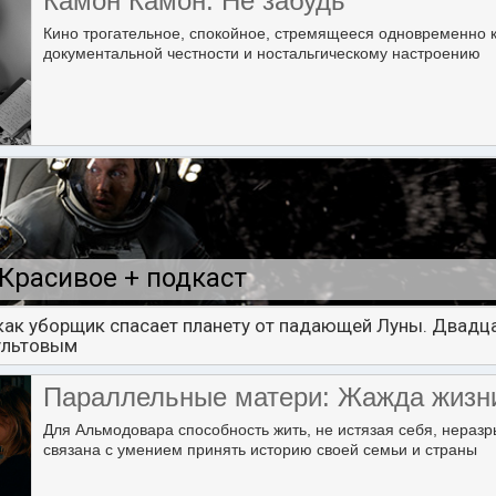
Камон Камон: Не забудь
Кино трогательное, спокойное, стремящееся одновременно 
документальной честности и ностальгическому настроению
Красивое + подкаст
 как уборщик спасает планету от падающей Луны. Двадца
ультовым
Параллельные матери: Жажда жизн
Для Альмодовара способность жить, не истязая себя, нераз
связана с умением принять историю своей семьи и страны