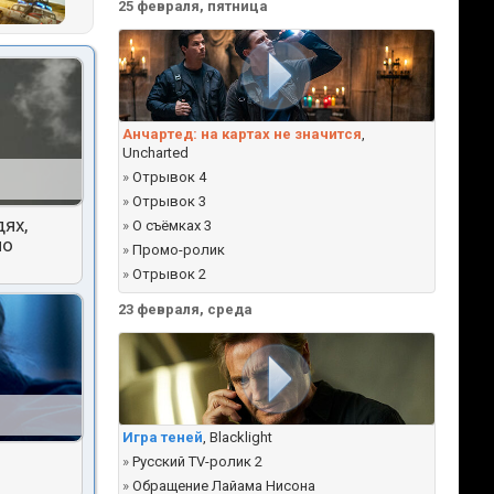
25 февраля, пятница
Анчартед: на картах не значится
,
Uncharted
»
Отрывок 4
»
Отрывок 3
ях,
»
О съёмках 3
но
»
Промо-ролик
»
Отрывок 2
23 февраля, среда
Игра теней
, Blacklight
»
Русский TV-ролик 2
»
Обращение Лайама Нисона