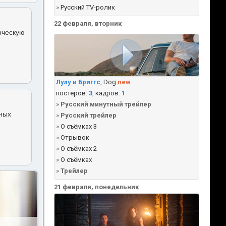
»
Русский TV-ролик
22 февраля, вторник
рческую
Лулу и Бриггс
, Dog
new
постеров:
3
,
кадров:
1
»
Русский минутный трейлер
чных
»
Русский трейлер
»
О съёмках 3
»
Отрывок
»
О съёмках 2
»
О съёмках
»
Трейлер
21 февраля, понедельник