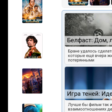
Белфаст: Дом, 
Бране удалось сделат
которые ещё вчера жи
потерянными
Игра теней: Ид
Лучше бы фильм так и
взаимоотношениях дев