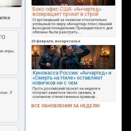
Бокс-офис США: «Анчартед»
возвращает прокат в строй
тилке
Стартовавший за океаном относительно
успешный по миру «Анчартед» плюс лишний
выходной понедельник Президентского дня
обязаны были разогреть...
то
20 февраля, воскресенье
ые игры.
Кинокасса России: «Анчартед» и
«Смерть на Ниле» оставляют
новичков ни с чем
Пусть российский прокат на неделе и
похи. У
получил заметное число свежих, в
основном отечественных премьер...
ВСЕ ОБНОВЛЕНИЯ ЗА НЕДЕЛЮ