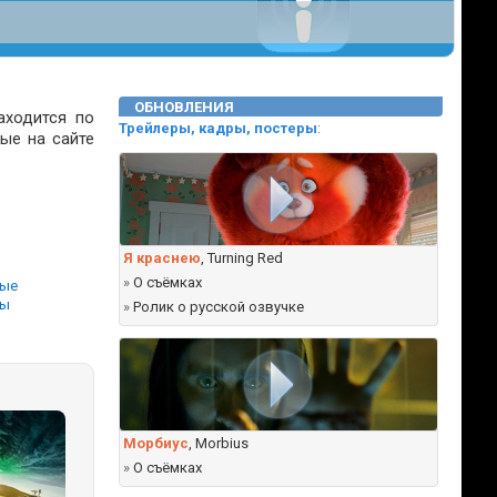
ОБНОВЛЕНИЯ
аходится по
Трейлеры, кадры, постеры
:
ые на сайте
Я краснею
, Turning Red
ы
»
О съёмках
ные
вы
»
Ролик о русской озвучке
Морбиус
, Morbius
»
О съёмках