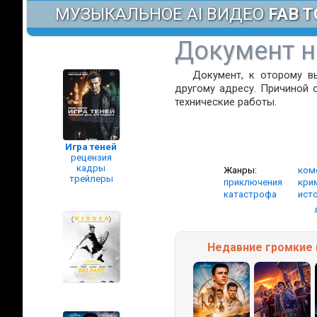
МУЗЫКАЛЬНОЕ AI ВИДЕО
FAB T
Документ н
Документ, к оторому в
другому адресу. Причиной 
технические работы.
Игра теней
рецензия
кадры
Жанры:
ком
трейлеры
приключения
кри
катастрофа
ист
Недавние
громкие