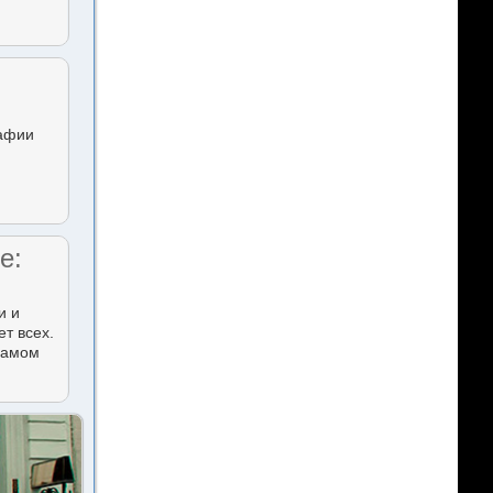
рафии
е:
и и
т всех.
 самом