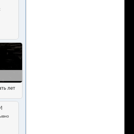
к
ть лет
и
рывно