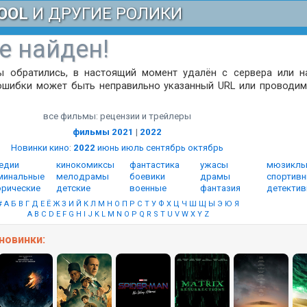
OOL
И ДРУГИЕ РОЛИКИ
е найден!
ы обратились, в настоящий момент удалён с сервера или н
ошибки может быть неправильно указанный URL или проводим
все фильмы: рецензии и трейлеры
фильмы 2021
|
2022
Новинки кино
:
2022
июнь
июль
сентябрь
октябрь
едии
кинокомиксы
фантастика
ужасы
мюзикл
минальные
мелодрамы
боевики
драмы
спортив
орические
детские
военные
фантазия
детекти
#
А
Б
В
Г
Д
Е
Ё
Ж
З
И
Й
К
Л
М
Н
О
П
Р
С
Т
У
Ф
Х
Ц
Ч
Ш
Щ
Ы
Э
Ю
Я
A
B
C
D
E
F
G
H
I
J
K
L
M
N
O
P
Q
R
S
T
U
V
W
X
Y
Z
новинки: