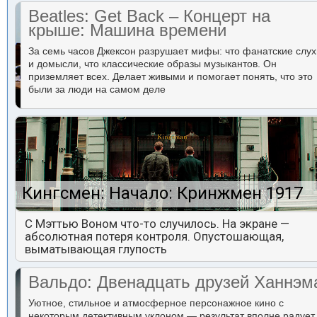
Beatles: Get Back – Концерт на
крыше: Машина времени
За семь часов Джексон разрушает мифы: что фанатские слух
и домысли, что классические образы музыкантов. Он
приземляет всех. Делает живыми и помогает понять, что это
были за люди на самом деле
Кингсмен: Начало: Кринжмен 1917
С Мэттью Воном что-то случилось. На экране —
абсолютная потеря контроля. Опустошающая,
выматывающая глупость
Вальдо: Двенадцать друзей Ханнэм
Уютное, стильное и атмосферное персонажное кино с
некоторым детективным уклоном — результат вполне радует