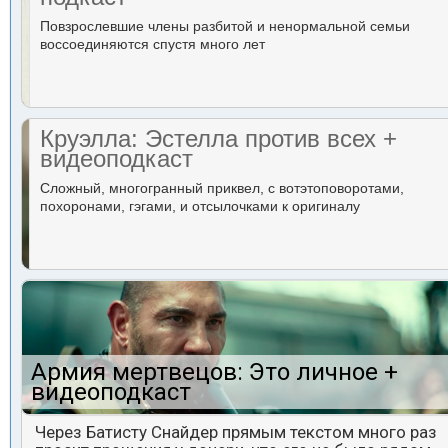
Повзрослевшие члены разбитой и ненормальной семьи
воссоединяются спустя много лет
Круэлла: Эстелла против всех +
видеоподкаст
Сложный, многогранный приквел, с вотэтоповоротами,
похоронами, гэгами, и отсылочками к оригиналу
Армия мертвецов: Это личное +
видеоподкаст
Через Батисту Снайдер прямым текстом много раз