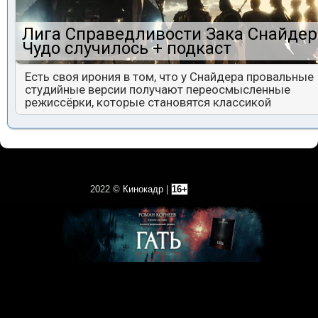
Лига Справедливости Зака Снайдер
Чудо случилось + подкаст
Есть своя ирония в том, что у Снайдера провальные
студийные версии получают переосмысленные
режиссёрки, которые становятся классикой
2022 ©
Кинокадр
|
16+