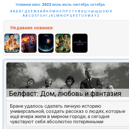
Новинки кино
:
2022
июнь
июль
сентябрь
октябрь
#
А
Б
В
Г
Д
Е
Ё
Ж
З
И
Й
К
Л
М
Н
О
П
Р
С
Т
У
Ф
Х
Ц
Ч
Ш
Щ
Ы
Э
Ю
Я
A
B
C
D
E
F
G
H
I
J
K
L
M
N
O
P
Q
R
S
T
U
V
W
X
Y
Z
Недавние
новинки:
Белфаст: Дом, любовь и фантазия
Бране удалось сделать личную историю
универсальной, создать рассказ о людях, которые
ещё вчера жили в мирном городе, а сегодня
чувствуют себя абсолютно потерянными