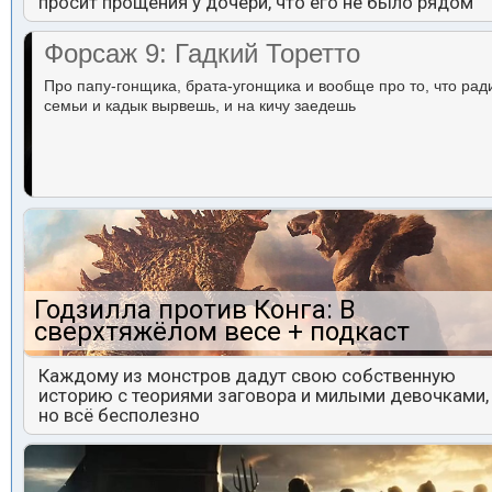
просит прощения у дочери, что его не было рядом
Форсаж 9: Гадкий Торетто
Про папу-гонщика, брата-угонщика и вообще про то, что рад
семьи и кадык вырвешь, и на кичу заедешь
Годзилла против Конга: В
сверхтяжёлом весе + подкаст
Каждому из монстров дадут свою собственную
историю с теориями заговора и милыми девочками,
но всё бесполезно