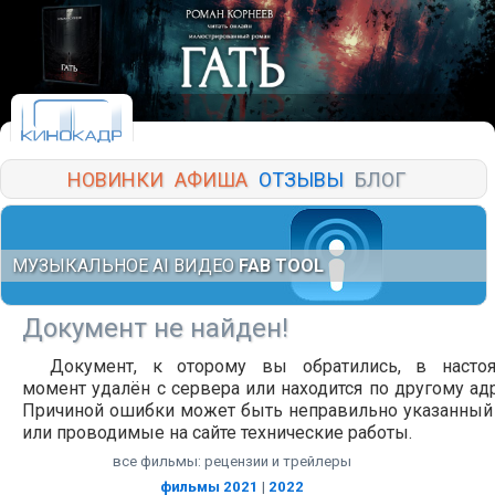
НОВИНКИ
АФИША
ОТЗЫВЫ
БЛОГ
МУЗЫКАЛЬНОЕ AI ВИДЕО
FAB TOOL
Документ не найден!
Документ, к оторому вы обратились, в насто
момент удалён с сервера или находится по другому адр
Причиной ошибки может быть неправильно указанный
или проводимые на сайте технические работы.
все фильмы: рецензии и трейлеры
фильмы 2021
|
2022